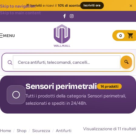
×
🎁
Iscriviti
e ricevi il
10% di sconto
Iscriviti ora
Skip to navigation
Skip to main content
MENU
0
Sensori perimetrali
14 prodotti
Tutti i prodotti della categoria Sensori perimetrali,
selezionati e spediti in 24/48h.
Visualizzazione di 11 risultati
Home
/
Shop
/
Sicurezza
/
Antifurti