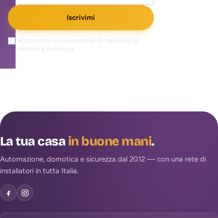
Iscrivimi
Acconsento a ricevere email di marketing da
WallMall e ho letto la
privacy policy
.
La tua casa
in buone mani
.
Automazione, domotica e sicurezza dal 2012 — con una rete di
installatori in tutta Italia.