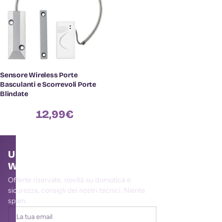
Sensore Wireless Porte
Basculanti e Scorrevoli Porte
Blindate
12,99
€
Unisciti alla community
WallMall
Offerte riservate, novità su domotica e
sicurezza, consigli dei nostri tecnici. Niente
spam.