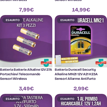
7,99
€
14,99
€
ESAURITO
ESAURITO
Batteria Batterie Alkaline 12V 27A
Batteria Duracell Security
Portachiavi Telecomando
Alkaline MN21 12V A21 K23A
Sensori Wireless
Sensori Allarme Antifurto
3,49
€
2,99
€
ESAURITO
ESAURITO