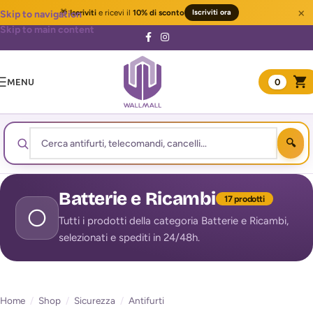
×
🎁
Iscriviti
e ricevi il
10% di sconto
Iscriviti ora
Skip to navigation
Skip to main content
MENU
0
Batterie e Ricambi
17 prodotti
Tutti i prodotti della categoria Batterie e Ricambi,
selezionati e spediti in 24/48h.
Home
/
Shop
/
Sicurezza
/
Antifurti