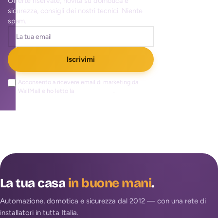
Offerte riservate, novità su domotica e
sicurezza, consigli dei nostri tecnici. Niente
spam.
Iscrivimi
Acconsento a ricevere email di marketing da
WallMall e ho letto la
privacy policy
.
La tua casa
in buone mani
.
Automazione, domotica e sicurezza dal 2012 — con una rete di
installatori in tutta Italia.