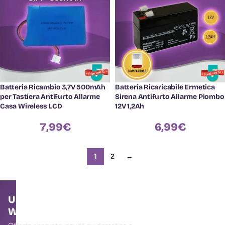
Batteria Ricambio 3,7V 500mAh
Batteria Ricaricabile Ermetica
per Tastiera Antifurto Allarme
Sirena Antifurto Allarme Piombo
Casa Wireless LCD
12V 1,2Ah
7,99
€
6,99
€
1
2
→
Unisciti alla community
WallMall