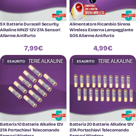
5X Batterie Duracell Security
Alimentatore Ricambio Sirena
Alkaline MN27 12V 27A Sensori
Wireless Esterna Lampeggiante
Allarme Antifurto
SOS Allarme Antifurto
7,99
€
4,99
€
ESAURITO
ESAURITO
Batteria 10 Batterie Alkaline 12V
Batteria 20 Batterie Alkaline 12V
27A Portachiavi Telecomando
27A Portachiavi Telecomando
Sensori Wireless
Sensori Wireless