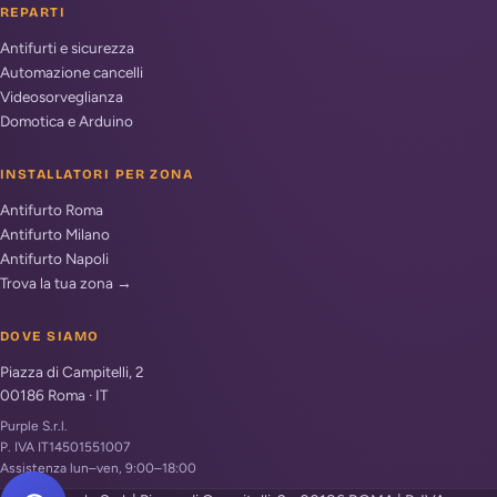
REPARTI
Antifurti e sicurezza
Automazione cancelli
Videosorveglianza
Domotica e Arduino
INSTALLATORI PER ZONA
Antifurto Roma
Antifurto Milano
Antifurto Napoli
Trova la tua zona →
DOVE SIAMO
Piazza di Campitelli, 2
00186
Roma
·
IT
Purple S.r.l.
P. IVA IT14501551007
Assistenza lun–ven, 9:00–18:00