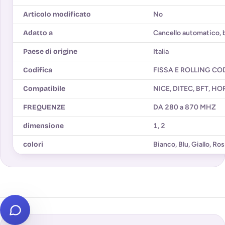
Articolo modificato
No
Adatto a
Cancello automatico, 
Paese di origine
Italia
Codifica
FISSA E ROLLING CO
Compatibile
NICE, DITEC, BFT, H
FREQUENZE
DA 280 a 870 MHZ
dimensione
1
,
2
colori
Bianco
,
Blu
,
Giallo
,
Ros