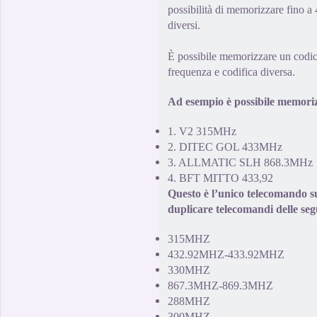
possibilità di memorizzare fino a
diversi.
È possibile memorizzare un
codi
frequenza e codifica
diversa.
Ad esempio è possibile memorizz
1.
V2
315MHz
2
.
DITEC GOL
433MHz
3
.
ALLMATIC
SLH
868.3MHz
4
.
BFT MITTO
433,92
Questo è l’unico
telecomando
s
duplicare
telecomandi delle seg
315MHZ
432.92MHZ-433.92MHZ
330MHZ
867.3MHZ-869.3MHZ
288MHZ
300MHZ