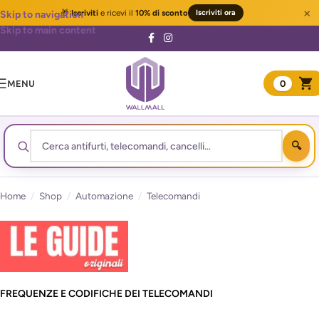
×
🎁
Iscriviti
e ricevi il
10% di sconto
Iscriviti ora
Skip to navigation
Skip to main content
MENU
0
Home
/
Shop
/
Automazione
/
Telecomandi
FREQUENZE E CODIFICHE DEI TELECOMANDI