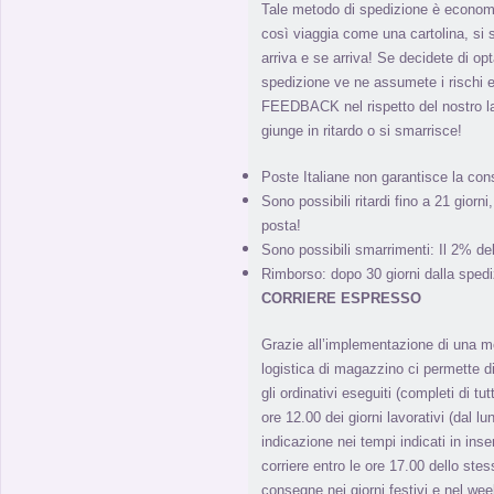
Tale metodo di spedizione è econom
così viaggia come una cartolina, s
arriva e se arriva! Se decidete di o
spedizione ve ne assumete i rischi e
FEEDBACK nel rispetto del nostro l
giunge in ritardo o si smarrisce!
Poste Italiane non garantisce la con
Sono possibili ritardi fino a 21 giorn
posta!
Sono possibili smarrimenti: Il 2% de
Rimborso: dopo 30 giorni dalla spedi
CORRIERE ESPRESSO
Grazie all’implementazione di una m
logistica di magazzino ci permette di 
gli ordinativi eseguiti (completi di tut
ore 12.00 dei giorni lavorativi (dal l
indicazione nei tempi indicati in inse
corriere entro le ore 17.00 dello stes
consegne nei giorni festivi e nel we