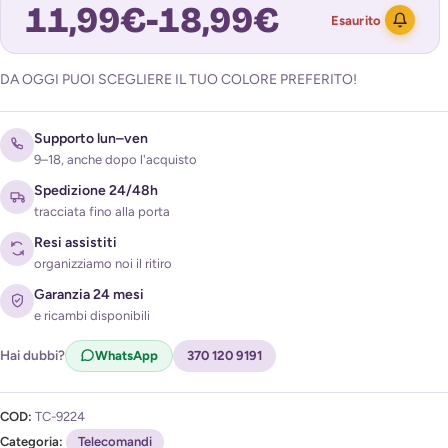
11,99
€
-
18,99
€
Esaurito
DA OGGI PUOI SCEGLIERE IL TUO COLORE PREFERITO!
Avvisami quando torna disponibile
Supporto lun–ven
9–18, anche dopo l'acquisto
Spedizione 24/48h
tracciata fino alla porta
Resi assistiti
organizziamo noi il ritiro
Acconsento al trattamento dei miei dati per ricevere
Garanzia 24 mesi
l'avviso di disponibilità (
Privacy Policy
)
e ricambi disponibili
Hai dubbi?
WhatsApp
370 120 9191
COD:
TC-9224
Categoria:
Telecomandi