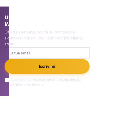
Unisciti alla community
WallMall
Offerte riservate, novità su domotica e
sicurezza, consigli dei nostri tecnici. Niente
spam.
Iscrivimi
Acconsento a ricevere email di marketing da
WallMall e ho letto la
privacy policy
.