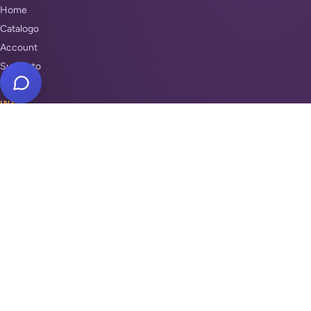
Home
Catalogo
Account
Supporto
INFO
Condizioni di Vendita
Privacy & Cookie Policy
Unisciti a noi
Supporto
REPARTI
Antifurti e sicurezza
Automazione cancelli
Videosorveglianza
Domotica e Arduino