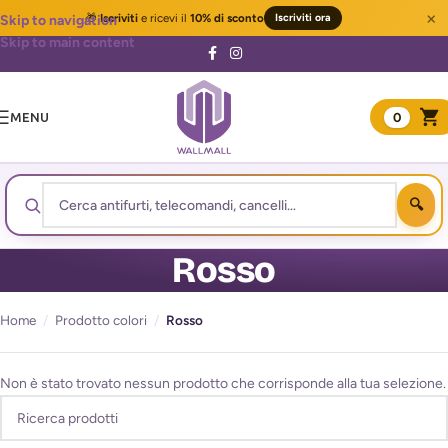
×
🎁
Iscriviti
e ricevi il
10% di sconto
Iscriviti ora
Skip to navigation
Skip to main content
MENU
0
Rosso
Home
/
Prodotto colori
/
Rosso
Non è stato trovato nessun prodotto che corrisponde alla tua selezione.