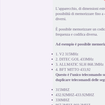
L’apparecchio, di dimensioni est
possibilità di memorizzare fino a
diversi.
È possibile memorizzare un
codi
frequenza e codifica
diversa.
Ad esempio è possibile memorizz
1.
V2
315MHz
2
.
DITEC GOL
433MHz
3
.
ALLMATIC
SLH
868.3MHz
4
.
BFT MITTO
433,92
Questo è l’unico
telecomando
s
duplicare
telecomandi delle seg
315MHZ
432.92MHZ-433.92MHZ
330MHZ