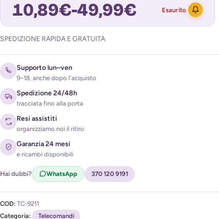
10,89
€
-
49,99
€
Esaurito
SPEDIZIONE RAPIDA E GRATUITA
Avvisami quando torna disponibile
Supporto lun–ven
9–18, anche dopo l'acquisto
Spedizione 24/48h
tracciata fino alla porta
Resi assistiti
organizziamo noi il ritiro
Acconsento al trattamento dei miei dati per ricevere
Garanzia 24 mesi
l'avviso di disponibilità (
Privacy Policy
)
e ricambi disponibili
Hai dubbi?
WhatsApp
370 120 9191
COD:
TC-9211
Categoria:
Telecomandi