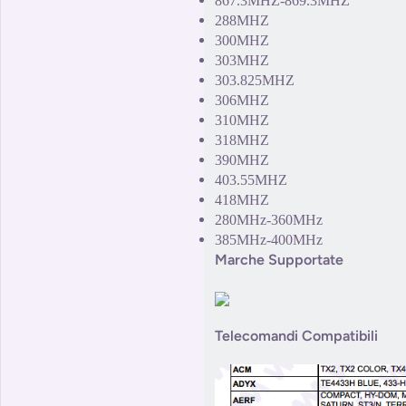
867.3MHZ-869.3MHZ
288MHZ
300MHZ
303MHZ
303.825MHZ
306MHZ
310MHZ
318MHZ
390MHZ
403.55MHZ
418MHZ
280MHz-360MHz
385MHz-400MHz
Marche Supportate
Telecomandi Compatibili