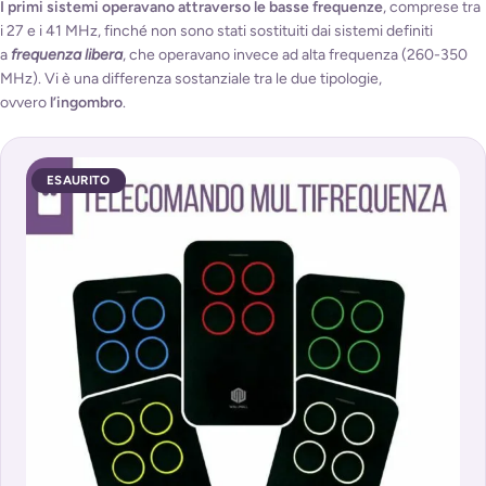
I primi sistemi operavano attraverso le basse frequenze
, comprese tra
i 27 e i 41 MHz, finché non sono stati sostituiti dai sistemi definiti
a
frequenza libera
, che operavano invece ad alta frequenza (260-350
MHz). Vi è una differenza sostanziale tra le due tipologie,
ovvero
l’ingombro
.
ESAURITO