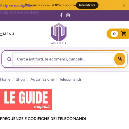
×
🎁
Iscriviti
e ricevi il
10% di sconto
Iscriviti ora
Skip to navigation
Skip to main content
MENU
0
Home
/
Shop
/
Automazione
/
Telecomandi
FREQUENZE E CODIFICHE DEI TELECOMANDI