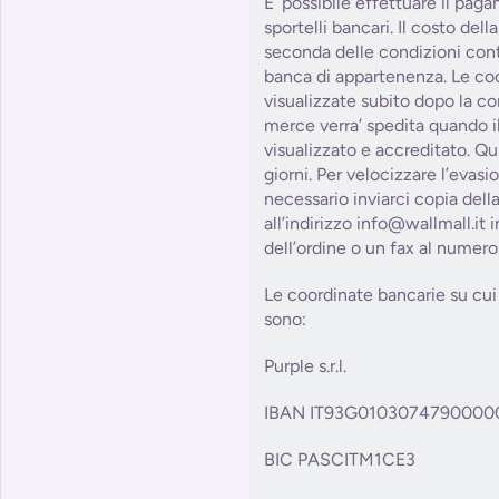
E’ possibile effettuare il pag
sportelli bancari. Il costo del
seconda delle condizioni contr
banca di appartenenza. Le co
visualizzate subito dopo la co
merce verra’ spedita quando il
visualizzato e accreditato. Qu
giorni. Per velocizzare l’evasi
necessario inviarci copia dell
all’indirizzo info@wallmall.it
dell’ordine o un fax al numer
Le coordinate bancarie su cui 
sono:
Purple s.r.l.
IBAN IT93G0103074790000
BIC PASCITM1CE3