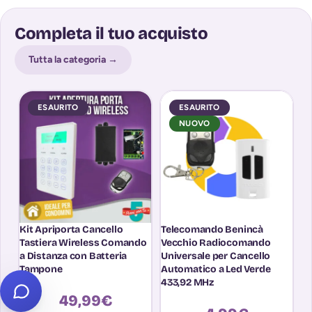
Completa il tuo acquisto
Tutta la categoria →
ESAURITO
ESAURITO
NUOVO
Kit Apriporta Cancello
Telecomando Benincà
T
Tastiera Wireless Comando
Vecchio Radiocomando
M
a Distanza con Batteria
Universale per Cancello
R
Tampone
Automatico a Led Verde
p
433,92 MHz
4
49,99
€