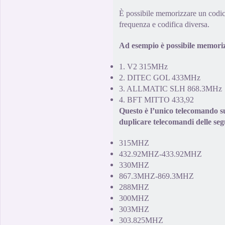
È possibile memorizzare un
codi
frequenza e codifica
diversa.
Ad esempio è possibile memorizz
1.
V2
315MHz
2
.
DITEC GOL
433MHz
3
.
ALLMATIC
SLH
868.3MHz
4
.
BFT MITTO
433,92
Questo è l’unico
telecomando
s
duplicare
telecomandi delle seg
315MHZ
432.92MHZ-433.92MHZ
330MHZ
867.3MHZ-869.3MHZ
288MHZ
300MHZ
303MHZ
303.825MHZ