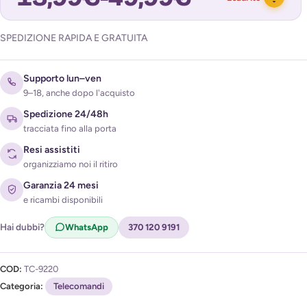
SPEDIZIONE RAPIDA E GRATUITA
Avvisami quando torna disponibile
Supporto lun–ven
9–18, anche dopo l'acquisto
Spedizione 24/48h
tracciata fino alla porta
Resi assistiti
organizziamo noi il ritiro
Acconsento al trattamento dei miei dati per ricevere
Garanzia 24 mesi
l'avviso di disponibilità (
Privacy Policy
)
e ricambi disponibili
Hai dubbi?
WhatsApp
370 120 9191
COD:
TC-9220
Categoria:
Telecomandi