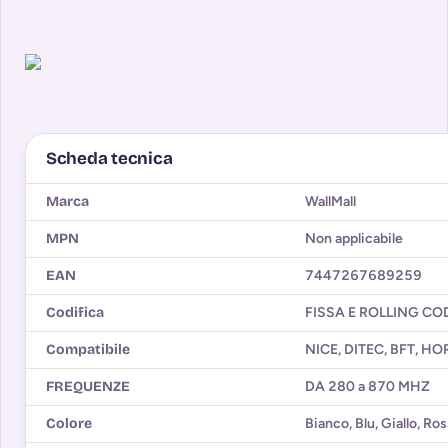
Scheda tecnica
Marca
WallMall
MPN
Non applicabile
EAN
7447267689259
Codifica
FISSA E ROLLING CO
Compatibile
NICE, DITEC, BFT, H
FREQUENZE
DA 280 a 870 MHZ
Colore
Bianco
,
Blu
,
Giallo
,
Ros