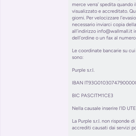
merce verra’ spedita quando il
visualizzato e accreditato. Qu
giorni. Per velocizzare l’evasi
necessario inviarci copia dell
all’indirizzo info@wallmall.it
dell’ordine o un fax al numer
Le coordinate bancarie su cui 
sono:
Purple s.r.l.
IBAN IT93G0103074790000
BIC PASCITM1CE3
Nella causale inserire l’ID UT
La Purple s.r.l. non risponde di
accrediti causati dai servizi po