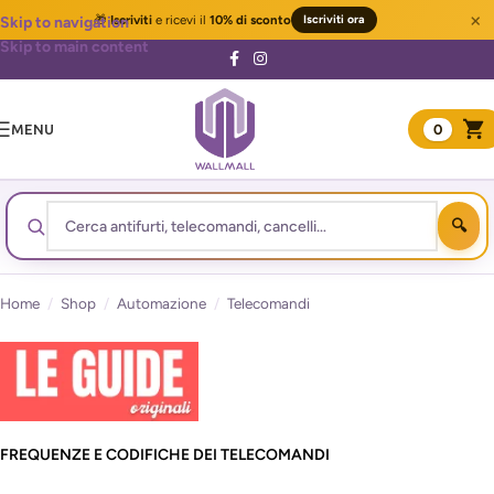
×
🎁
Iscriviti
e ricevi il
10% di sconto
Iscriviti ora
Skip to navigation
Skip to main content
MENU
0
Home
/
Shop
/
Automazione
/
Telecomandi
FREQUENZE E CODIFICHE DEI TELECOMANDI