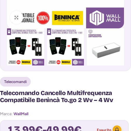
Clicca per ingrandire
Telecomandi
Telecomando Cancello Multifrequenza
Compatibile Benincà To.go 2 Wv – 4 Wv
Marca:
WallMall
13,99
€
-
49,99
€
Esaurito