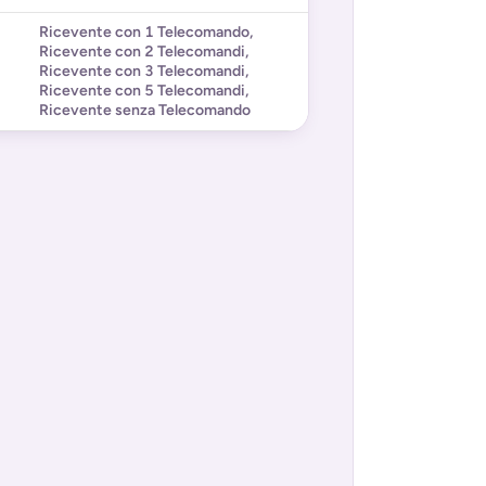
Ricevente con 1 Telecomando
,
Ricevente con 2 Telecomandi
,
Ricevente con 3 Telecomandi
,
Ricevente con 5 Telecomandi
,
Ricevente senza Telecomando