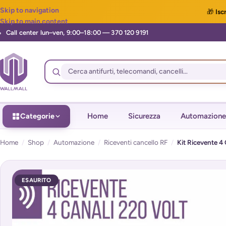
Skip to navigation
🎁
Iscr
Skip to main content
Categorie
Home
Sicurezza
Automazione
Home
/
Shop
/
Automazione
/
Riceventi cancello RF
/
Kit Ricevente 4
ESAURITO