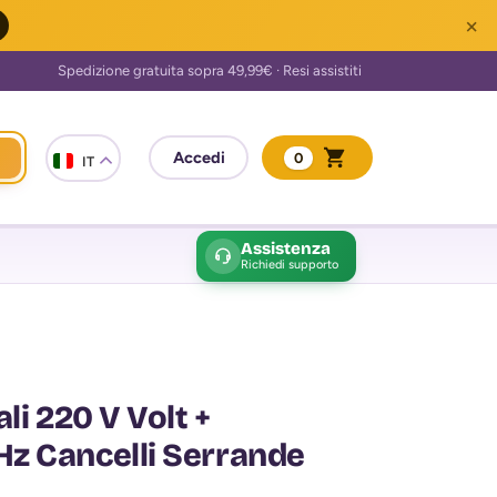
×
0
IT
Assistenza
Richiedi supporto
li 220 V Volt +
z Cancelli Serrande