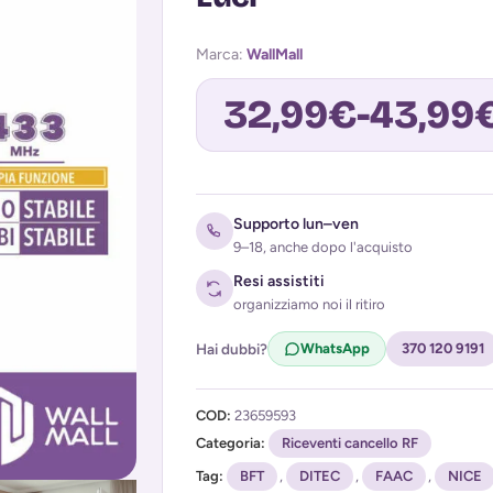
Marca:
WallMall
32,99
€
-
43,99
Avvisami quando torna disponibile
Supporto lun–ven
9–18, anche dopo l'acquisto
Resi assistiti
organizziamo noi il ritiro
Hai dubbi?
WhatsApp
370 120 9191
COD:
23659593
Acconsento al trattamento dei miei d
Categoria:
(
Privacy Policy
Riceventi cancello RF
)
Tag:
BFT
,
DITEC
,
FAAC
,
NICE