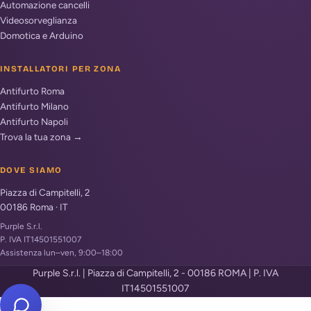
Automazione cancelli
Videosorveglianza
Domotica e Arduino
INSTALLATORI PER ZONA
Antifurto Roma
Antifurto Milano
Antifurto Napoli
Trova la tua zona →
DOVE SIAMO
Piazza di Campitelli, 2
00186
Roma
·
IT
Purple S.r.l.
P. IVA IT14501551007
Assistenza lun–ven, 9:00–18:00
Purple S.r.l. | Piazza di Campitelli, 2 - 00186 ROMA | P. IVA
IT14501551007