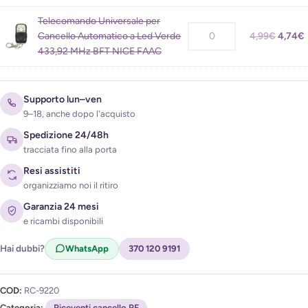
Telecomando Universale per
Acconsento al trattamento dei miei dati per ricevere
Cancello Automatico a Led Verde
4,99
€
4,74
€
l'avviso di disponibilità (
Privacy Policy
)
433,92 MHz BFT NICE FAAC
Supporto lun–ven
9–18, anche dopo l'acquisto
Spedizione 24/48h
tracciata fino alla porta
Resi assistiti
organizziamo noi il ritiro
Garanzia 24 mesi
e ricambi disponibili
Hai dubbi?
WhatsApp
370 120 9191
COD:
RC-9220
Categoria:
Riceventi cancello RF