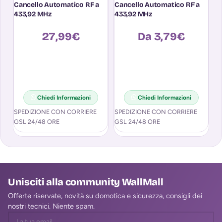
Cancello Automatico RF a
Cancello Automatico RF a
M
433,92 MHz
433,92 MHz
B
Se
7A
27,99
€
Da
3,79
€
A
da
Chiedi Informazioni
Chiedi Informazioni
SO
SPEDIZIONE CON CORRIERE
SPEDIZIONE CON CORRIERE
C
GSL 24/48 ORE
GSL 24/48 ORE
T
Unisciti alla community WallMall
Offerte riservate, novità su domotica e sicurezza, consigli dei
nostri tecnici. Niente spam.