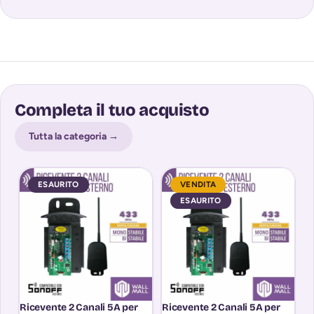
Completa il tuo acquisto
Tutta la categoria →
ESAURITO
VENDITA
ESAURITO
Ricevente 2 Canali 5A per
Ricevente 2 Canali 5A per
R