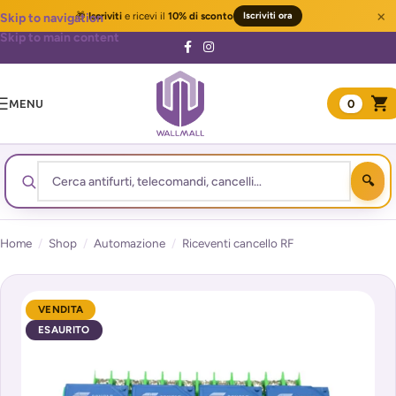
×
🎁
Iscriviti
e ricevi il
10% di sconto
Iscriviti ora
Skip to navigation
Skip to main content
MENU
0
Home
/
Shop
/
Automazione
/
Riceventi cancello RF
VENDITA
ESAURITO