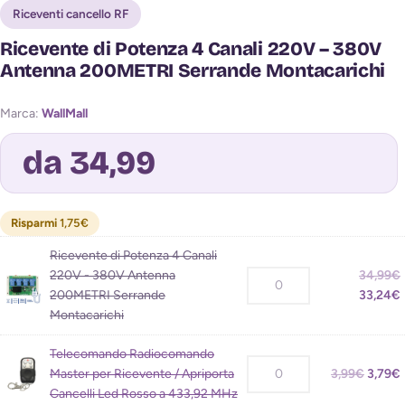
Riceventi cancello RF
Ricevente di Potenza 4 Canali 220V – 380V
Antenna 200METRI Serrande Montacarichi
Marca:
WallMall
da 34,99
Risparmi
1,75
€
Ricevente di Potenza 4 Canali
Avvisami quando torna disponibile
220V - 380V Antenna
34,99
€
200METRI Serrande
33,24
€
Montacarichi
Telecomando Radiocomando
Master per Ricevente / Apriporta
3,99
€
3,79
€
Cancelli Led Rosso a 433,92 MHz