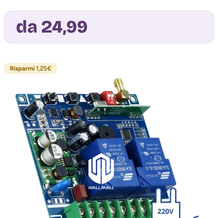
da 24,99
Risparmi
1,25
€
Avvisami quando torna disponibile
Acconsento al trattamento dei miei dati per
ricevere l'avviso di disponibilità (
Privacy Policy
)