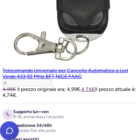
Telecomando Universale per Cancello Automatico a Led
Verde 433,92 MHz BFT NICE FAAC
4,99
€
Il prezzo originale era: 4,99€.
4,74
€
Il prezzo attuale è:
4,74€.
Supporto lun–ven
9–18, anche dopo l'acquisto
Spedizione 24/48h
tracciata fino alla porta
Resi assistiti