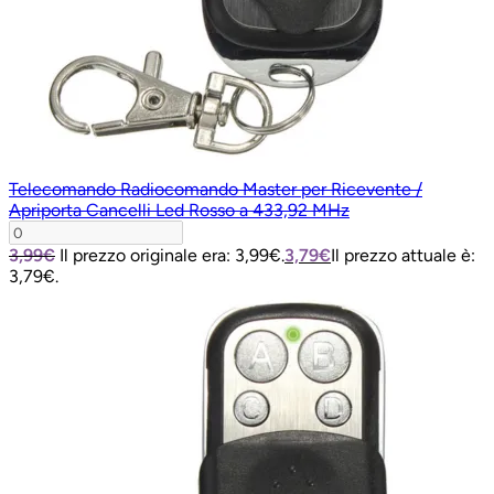
Telecomando Radiocomando Master per Ricevente /
Apriporta Cancelli Led Rosso a 433,92 MHz
3,99
€
Il prezzo originale era: 3,99€.
3,79
€
Il prezzo attuale è:
3,79€.