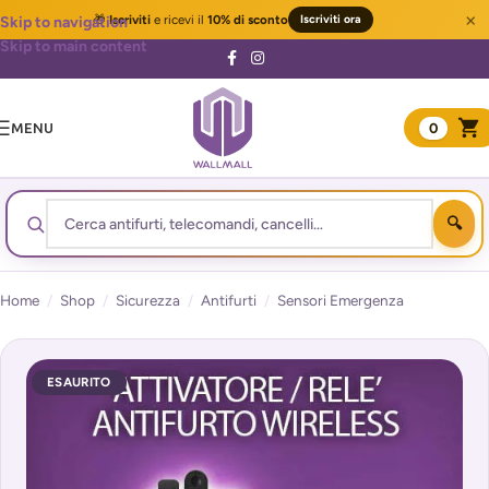
×
🎁
Iscriviti
e ricevi il
10% di sconto
Iscriviti ora
Skip to navigation
Skip to main content
MENU
0
Home
/
Shop
/
Sicurezza
/
Antifurti
/
Sensori Emergenza
ESAURITO