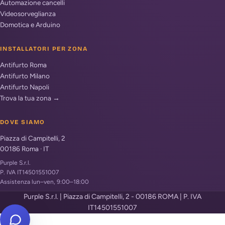
Automazione cancelli
Videosorveglianza
Domotica e Arduino
INSTALLATORI PER ZONA
Antifurto Roma
Antifurto Milano
Antifurto Napoli
Trova la tua zona →
DOVE SIAMO
Piazza di Campitelli, 2
00186
Roma
·
IT
Purple S.r.l.
P. IVA IT14501551007
Assistenza lun–ven, 9:00–18:00
Purple S.r.l. | Piazza di Campitelli, 2 - 00186 ROMA | P. IVA
IT14501551007