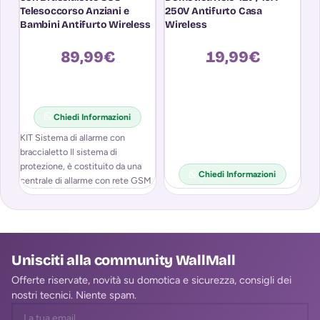
Telesoccorso Anziani e
250V Antifurto Casa
C
Bambini Antifurto Wireless
Wireless
89,99
€
19,99
€
Chiedi Informazioni
KIT Sistema di allarme con
Gr
braccialetto Il sistema di
sa
protezione, è costituito da una
tr
Chiedi Informazioni
centrale di allarme con rete GSM
in
ga
Unisciti alla community WallMall
Offerte riservate, novità su domotica e sicurezza, consigli dei
nostri tecnici. Niente spam.