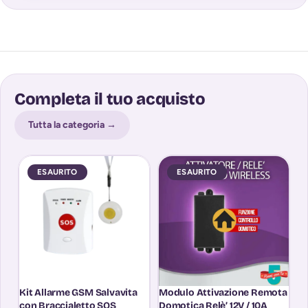
Completa il tuo acquisto
Tutta la categoria →
ESAURITO
ESAURITO
Kit Allarme GSM Salvavita
Modulo Attivazione Remota
R
con Braccialetto SOS
Domotica Relè’ 12V / 10A
M