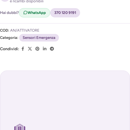
e ricambi disponibili
Acconsento al trattamento dei miei dati per ricevere
l'avviso di disponibilità (
Privacy Policy
)
Hai dubbi?
WhatsApp
370 120 9191
COD:
AN/ATTIVATORE
Categoria:
Sensori Emergenza
Condividi: