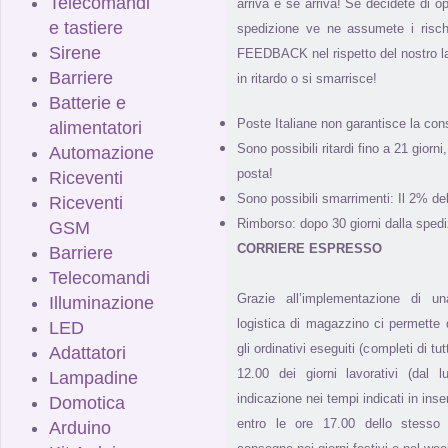
Telecomandi
arriva e se arriva! Se decidete di 
e tastiere
spedizione ve ne assumete i risch
Sirene
FEEDBACK nel rispetto del nostro l
Barriere
in ritardo o si smarrisce!
Batterie e
Poste Italiane non garantisce la con
alimentatori
Sono possibili ritardi fino a 21 giorn
Automazione
posta!
Riceventi
Sono possibili smarrimenti: Il 2% de
Riceventi
Rimborso: dopo 30 giorni dalla spedi
GSM
CORRIERE ESPRESSO
Barriere
Telecomandi
Grazie all’implementazione di u
Illuminazione
logistica di magazzino ci permette di
LED
gli ordinativi eseguiti (completi di tut
Adattatori
12.00 dei giorni lavorativi (dal 
Lampadine
indicazione nei tempi indicati in inse
Domotica
entro le ore 17.00 dello stesso g
Arduino