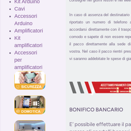
consegne nei giorni festivi e nel we
Kit Arduino
Cavi
In caso di assenza del destinatario
Accessori
riportato un numero di telefono a
Arduino
accordarsi direttamente con il trasp
Amplificatori
comodo e sapete di non essere reperi
Kit
il pacco direttamente alla sede 
amplificatori
vostra. Nel caso il pacco rientri pres
Accessori
vi saranno addebitate le spese di gia
per
amplificatori
BONIFICO BANCARIO
E’ possibile effettuare il 