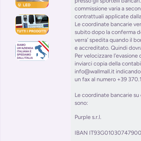
presso gli sportelli bancari.
commissione varia a secon
contrattuali applicate dal
Le coordinate bancarie ve
subito dopo la conferma de
verra’ spedita quando il bon
e accreditato. Quindi dovra
Per velocizzare l’evasione 
inviarci copia della contabi
info@wallmall.it indicando 
un fax al numero +39 370.
Le coordinate bancarie su c
sono:
Purple s.r.l.
IBAN IT93G0103074790