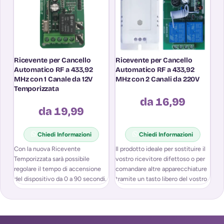
Ricevente per Cancello
Ricevente per Cancello
T
Automatico RF a 433,92
Automatico RF a 433,92
Co
MHz con 1 Canale da 12V
MHz con 2 Canali da 220V
c
Temporizzata
e 
da 16,99
da 19,99
Chiedi Informazioni
Chiedi Informazioni
Con la nuova Ricevente
Il prodotto ideale per sostituire il
Te
Temporizzata sarà possibile
vostro ricevitore difettoso o per
Mi
regolare il tempo di accensione
comandare altre apparecchiature
co
del dispositivo da 0 a 90 secondi.
tramite un tasto libero del vostro
te
Ricevente temporizzata 12v
ga