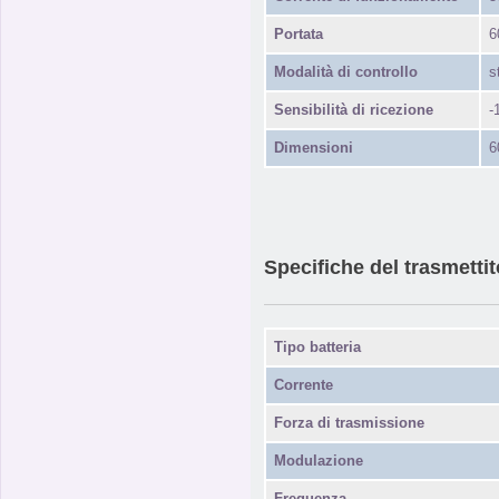
Portata
6
Modalità di controllo
s
Sensibilità di ricezione
-
Dimensioni
6
Specifiche del trasmettit
Tipo batteria
Corrente
Forza di trasmissione
Modulazione
Frequenza