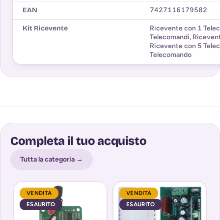
EAN
7427116179582
Kit Ricevente
Ricevente con 1 Tel
Telecomandi
,
Riceven
Ricevente con 5 Tele
Telecomando
Completa il tuo acquisto
Tutta la categoria →
VENDITA
VENDITA
ESAURITO
ESAURITO