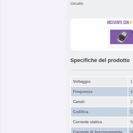
circuito.
Specifiche del prodotto
Voltaggio
1
Frequenza
4
Canali
2
Codifica
C
Corrente statica
5
Corrente di funzionamento
5