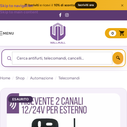
×
🎁
Iscriviti
e ricevi il
10% di sconto
Iscriviti ora
Skip to navigation
Skip to main content
MENU
0
Home
/
Shop
/
Automazione
/
Telecomandi
ESAURITO