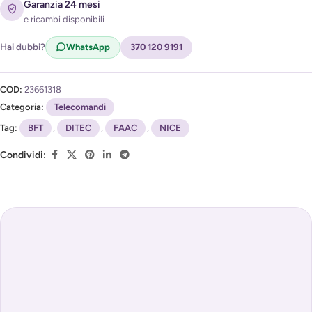
Acconsento al trattamento dei miei dati per ricevere
Garanzia 24 mesi
l'avviso di disponibilità (
Privacy Policy
)
e ricambi disponibili
Hai dubbi?
WhatsApp
370 120 9191
COD:
23661318
Categoria:
Telecomandi
Tag:
BFT
,
DITEC
,
FAAC
,
NICE
Condividi: