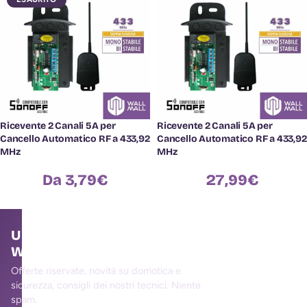
Ricevente 2 Canali 5A per
Ricevente 2 Canali 5A per
Cancello Automatico RF a 433,92
Cancello Automatico RF a 433,92
MHz
MHz
Da
3,79
€
27,99
€
Unisciti alla community
WallMall
Offerte riservate, novità su domotica e
sicurezza, consigli dei nostri tecnici. Niente
spam.