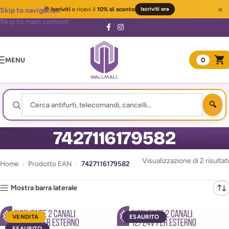
×
🎁
Iscriviti
e ricevi il
10% di sconto
Iscriviti ora
Skip to navigation
Skip to main content
MENU
0
7427116179582
Visualizzazione di 2 risultati
Home
/
Prodotto EAN
/
7427116179582
Mostra barra laterale
VENDITA
ESAURITO
ESAURITO