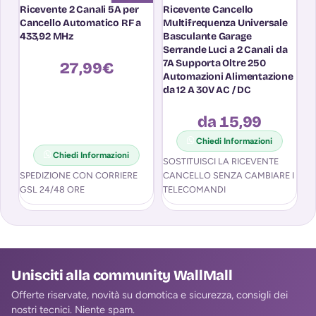
Ricevente 2 Canali 5A per
Ricevente Cancello
Ri
Cancello Automatico RF a
Multifrequenza Universale
C
433,92 MHz
Basculante Garage
2
Serrande Luci a 2 Canali da
M
7A Supporta Oltre 250
27,99
€
Automazioni Alimentazione
da 12 A 30V AC / DC
da 15,99
Chiedi Informazioni
An
Chiedi Informazioni
SOSTITUISCI LA RICEVENTE
4 
SPEDIZIONE CON CORRIERE
CANCELLO SENZA CAMBIARE I
Re
GSL 24/48 ORE
TELECOMANDI
Te
Unisciti alla community WallMall
Offerte riservate, novità su domotica e sicurezza, consigli dei
nostri tecnici. Niente spam.