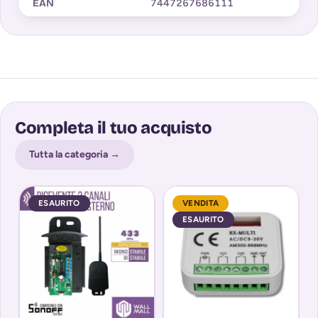
EAN
7447267686111
Completa il tuo acquisto
Tutta la categoria →
ESAURITO
VENDITA
ESAURITO