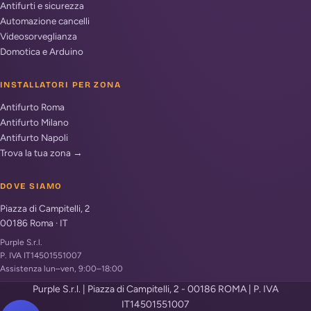
Antifurti e sicurezza
Automazione cancelli
Videosorveglianza
Domotica e Arduino
INSTALLATORI PER ZONA
Antifurto Roma
Antifurto Milano
Antifurto Napoli
Trova la tua zona →
DOVE SIAMO
Piazza di Campitelli, 2
00186
Roma
·
IT
Purple S.r.l.
P. IVA IT14501551007
Assistenza lun–ven, 9:00–18:00
Purple S.r.l. | Piazza di Campitelli, 2 - 00186 ROMA | P. IVA
IT14501551007