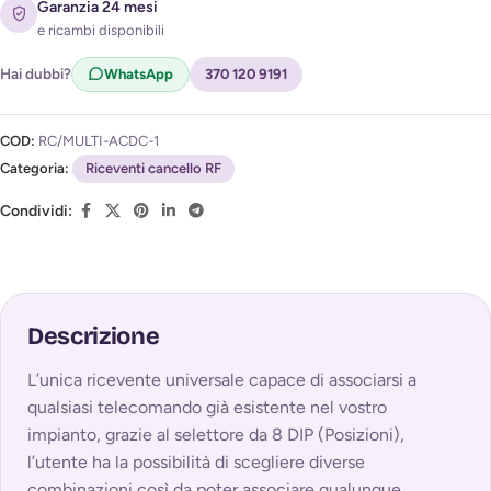
Acconsento al trattamento dei miei dati per ricevere
Garanzia 24 mesi
l'avviso di disponibilità (
Privacy Policy
)
e ricambi disponibili
Hai dubbi?
WhatsApp
370 120 9191
COD:
RC/MULTI-ACDC-1
Categoria:
Riceventi cancello RF
Condividi:
Descrizione
L’unica ricevente universale capace di associarsi a
qualsiasi telecomando già esistente nel vostro
impianto, grazie al selettore da 8 DIP (Posizioni),
l’utente ha la possibilità di scegliere diverse
combinazioni così da poter associare qualunque