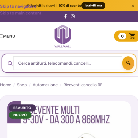
×
🎁
Iscriviti
e ricevi il
10% di sconto
Iscriviti ora
Skip to navigation
Skip to main content
MENU
0
Home
/
Shop
/
Automazione
/
Riceventi cancello RF
ESAURITO
NUOVO