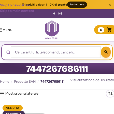
×
🎁
Iscriviti
e ricevi il
10% di sconto
Iscriviti ora
Skip to navigation
Skip to main content
MENU
0
7447267686111
Visualizzazione del risultato
Home
/
Prodotto EAN
/
7447267686111
Mostra barra laterale
VENDITA
ESAURITO