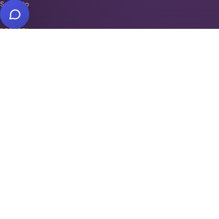
Supporto
REPARTI
Antifurti e sicurezza
Automazione cancelli
Videosorveglianza
Domotica e Arduino
INSTALLATORI PER ZONA
Antifurto Roma
Antifurto Milano
Antifurto Napoli
Trova la tua zona →
DOVE SIAMO
Piazza di Campitelli, 2
00186
Roma
·
IT
Purple S.r.l.