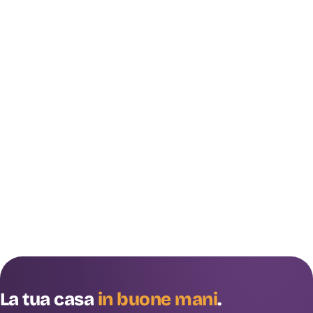
La tua casa
in buone mani
.