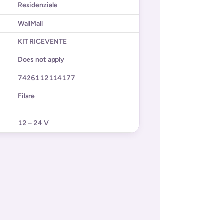
Residenziale
WallMall
KIT RICEVENTE
Does not apply
7426112114177
Filare
12 – 24 V