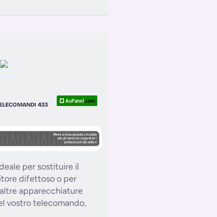
 TELECOMANDI 433
deale per sostituire il
itore difettoso o per
ltre apparecchiature
del vostro telecomando,