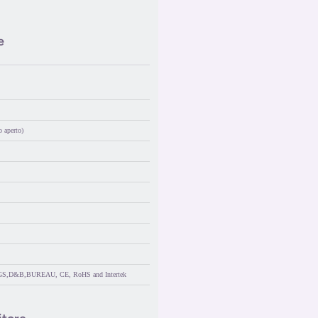
e
 aperto)
GS,D&B,BUREAU, CE, RoHS and Intertek