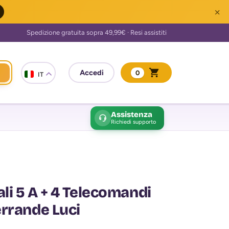
×
0
IT
Assistenza
Richiedi supporto
li 5 A + 4 Telecomandi
errande Luci