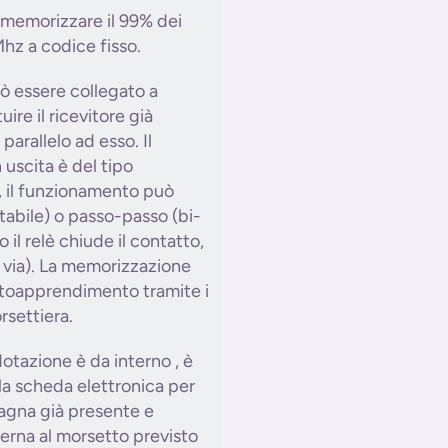
di memorizzare il 99% dei
hz a codice fisso.
può essere collegato a
uire il ricevitore già
parallelo ad esso. Il
 uscita è del tipo
 il funzionamento può
abile) o passo-passo (bi-
 il relè chiude il contatto,
ì via). La memorizzazione
utoapprendimento tramite i
orsettiera.
dotazione è da interno , è
la scheda elettronica per
stagna già presente e
erna al morsetto previsto