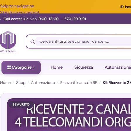
Skip to navigation
🎁
Iscr
Skip to main content
Categorie
Home
Sicurezza
Automazione
Home
/
Shop
/
Automazione
/
Riceventi cancello RF
/
Kit Ricevente 2
ESAURITO