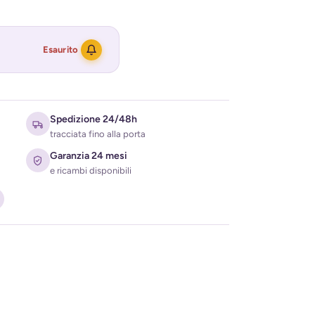
Esaurito
Spedizione 24/48h
tracciata fino alla porta
Garanzia 24 mesi
e ricambi disponibili
ati per ricevere l'avviso di disponibilità