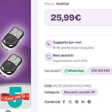
Marca:
WallMall
25,99
€
Avvisami quando torna disponibile
Supporto lun–ven
9–18, anche dopo l'acquisto
Resi assistiti
organizziamo noi il ritiro
Hai dubbi?
WhatsApp
370 120 9191
COD:
RC/12-24V2CH4TLC-PRO
Acconsento al trattamento dei miei d
Categoria:
(
Privacy Policy
Riceventi cancello RF
)
Condividi: