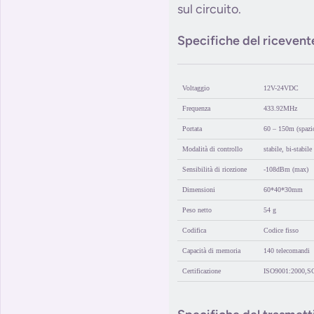
sul circuito.
Specifiche del ricevent
Voltaggio
12V-24VDC
Frequenza
433.92MHz
Portata
60 – 150m (spazio
Modalità di controllo
stabile, bi-stabile
Sensibilità di ricezione
-108dBm (max)
Dimensioni
60*40*30mm
Peso netto
54 g
Codifica
Codice fisso
Capacità di memoria
140 telecomandi
Certificazione
ISO9001:2000,S