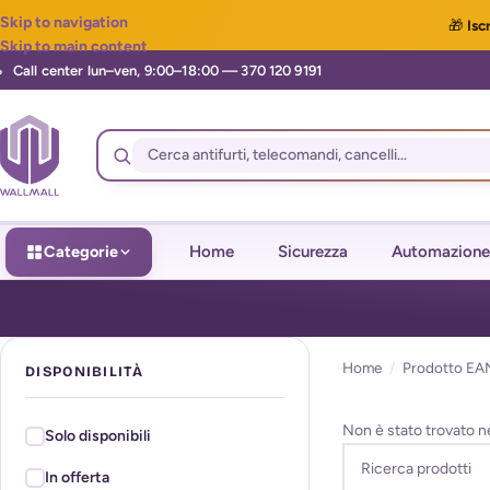
Skip to navigation
🎁
Iscr
Skip to main content
Categorie
Home
Sicurezza
Automazione
Home
/
Prodotto EA
DISPONIBILITÀ
Non è stato trovato n
Solo disponibili
In offerta