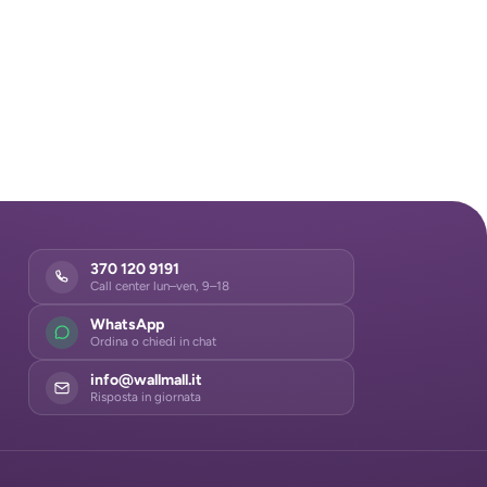
370 120 9191
Call center lun–ven, 9–18
WhatsApp
Ordina o chiedi in chat
info@wallmall.it
Risposta in giornata