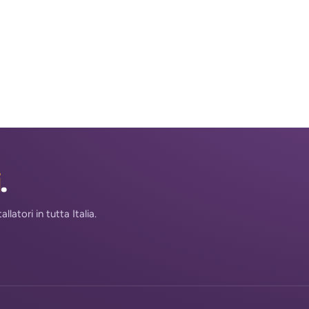
i
.
atori in tutta Italia.