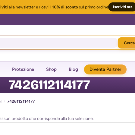
iviti
alla newsletter
e ricevi il
10% di sconto
sul primo ordine
Iscriviti ora
Cerca
Protezione
Shop
Blog
Diventa Partner
7426112114177
N
/
7426112114177
essun prodotto che corrisponde alla tua selezione.