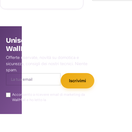
Unisciti alla community
WallMall
Offerte riservate, novità su domotica e
sicurezza, consigli dei nostri tecnici. Niente
spam.
Iscrivimi
Acconsento a ricevere email di marketing da
WallMall e ho letto la
privacy policy
.