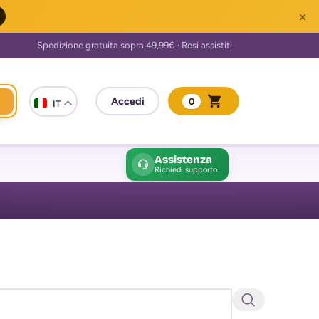
×
0
IT
Assistenza
Richiedi supporto