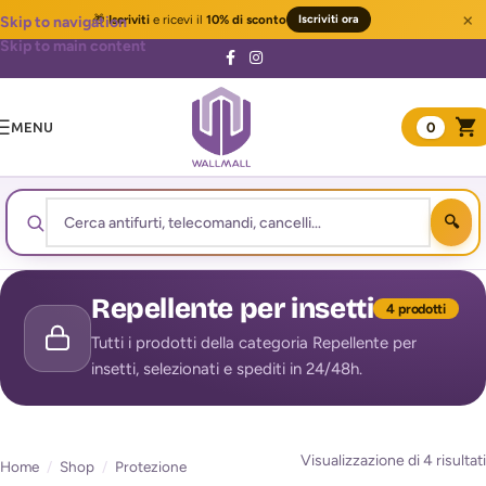
×
🎁
Iscriviti
e ricevi il
10% di sconto
Iscriviti ora
Skip to navigation
Skip to main content
MENU
0
Repellente per insetti
4 prodotti
Tutti i prodotti della categoria Repellente per
insetti, selezionati e spediti in 24/48h.
Visualizzazione di 4 risultati
Home
/
Shop
/
Protezione