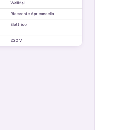
WallMall
Ricevente Apricancello
Elettrico
220 V