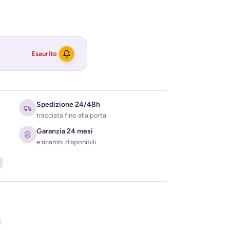
Esaurito
Spedizione 24/48h
tracciata fino alla porta
Garanzia 24 mesi
e ricambi disponibili
ati per ricevere l'avviso di disponibilità