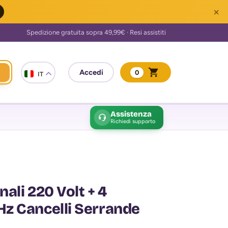
×
0
IT
Assistenza
Richiedi supporto
nali 220 Volt + 4
z Cancelli Serrande