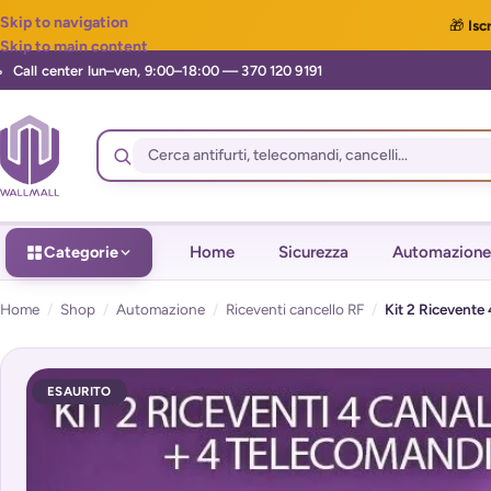
Skip to navigation
🎁
Iscr
Skip to main content
Categorie
Home
Sicurezza
Automazione
Home
/
Shop
/
Automazione
/
Riceventi cancello RF
/
Kit 2 Ricevente
ESAURITO