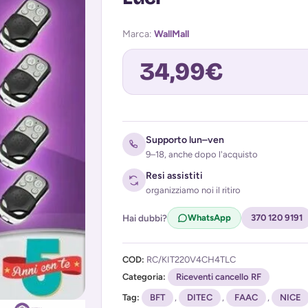
Marca:
WallMall
34,99
€
Avvisami quando torna disponibile
Supporto lun–ven
9–18, anche dopo l'acquisto
Resi assistiti
organizziamo noi il ritiro
Hai dubbi?
WhatsApp
370 120 9191
COD:
RC/KIT220V4CH4TLC
Acconsento al trattamento dei miei d
Categoria:
(
Privacy Policy
Riceventi cancello RF
)
Tag:
BFT
,
DITEC
,
FAAC
,
NICE