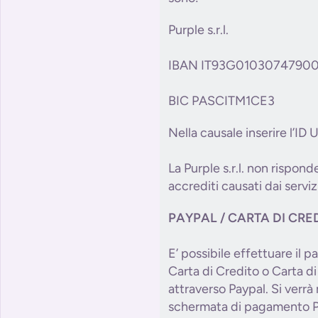
Purple s.r.l.
IBAN IT93G0103074790
BIC PASCITM1CE3
Nella causale inserire l’ID
La Purple s.r.l. non risponde
accrediti causati dai serviz
PAYPAL / CARTA DI CRE
E’ possibile effettuare il
Carta di Credito o Carta d
attraverso Paypal. Si verrà r
schermata di pagamento P