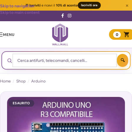
×
🎁
Iscriviti
e ricevi il
10% di sconto
Iscriviti ora
Skip to navigation
Skip to main content
MENU
0
Home
/
Shop
/
Arduino
ESAURITO