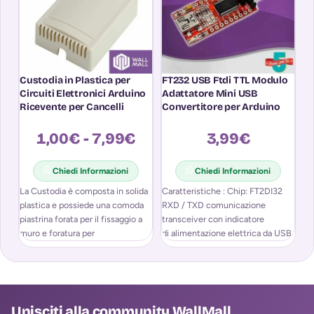
Custodia in Plastica per
FT232 USB Ftdi TTL Modulo
Ki
Circuiti Elettronici Arduino
Adattatore Mini USB
Pu
Ricevente per Cancelli
Convertitore per Arduino
P
1,00
€
-
7,99
€
3,99
€
Chiedi Informazioni
Chiedi Informazioni
La Custodia è composta in solida
Caratteristiche : Chip: FT2DI32
Ki
plastica e possiede una comoda
RXD / TXD comunicazione
mo
piastrina forata per il fissaggio a
transceiver con indicatore
re
muro e foratura per
di alimentazione elettrica da USB
pr
Possibilità di selezione tra 5V
pr
Unisciti alla community WallMall