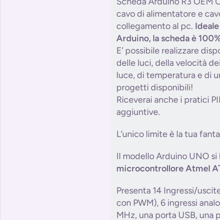
Scheda Arduino R3 OEM 
cavo di alimentatore e cav
collegamento al pc.
Ideale
Arduino, la scheda è 100
E’ possibile realizzare dispo
delle luci, della velocità de
luce, di temperatura e di u
progetti disponibili!
Riceverai anche i pratici 
aggiuntive.
L’unico limite è la tua fanta
Il modello Arduino UNO si 
microcontrollore Atmel 
Presenta 14 Ingressi/uscite 
con PWM), 6 ingressi analogi
MHz, una porta USB, una p