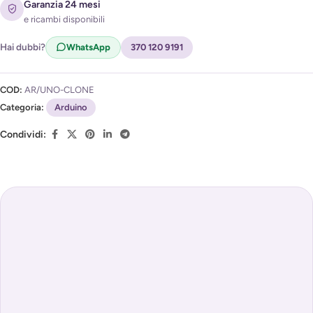
Garanzia 24 mesi
e ricambi disponibili
Acconsento al trattamento dei miei dati per ricevere
l'avviso di disponibilità (
Privacy Policy
)
Hai dubbi?
WhatsApp
370 120 9191
COD:
AR/UNO-CLONE
Categoria:
Arduino
Condividi: