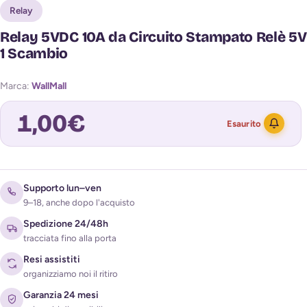
Relay
Relay 5VDC 10A da Circuito Stampato Relè 5V
1 Scambio
Marca:
WallMall
1,00
€
Esaurito
Avvisami quando torna disponibile
Supporto lun–ven
9–18, anche dopo l'acquisto
Spedizione 24/48h
tracciata fino alla porta
Resi assistiti
organizziamo noi il ritiro
Garanzia 24 mesi