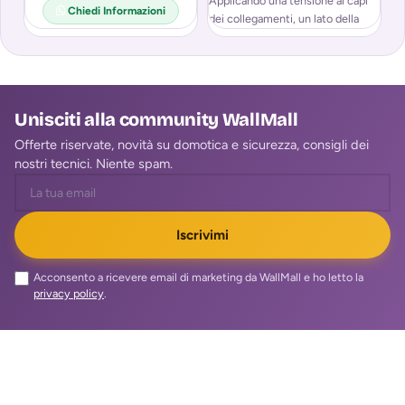
Applicando una tensione ai capi
pi
Chiedi Informazioni
dei collegamenti, un lato della
mu
cella si
Unisciti alla community WallMall
Offerte riservate, novità su domotica e sicurezza, consigli dei
nostri tecnici. Niente spam.
Iscrivimi
Acconsento a ricevere email di marketing da WallMall e ho letto la
privacy policy
.