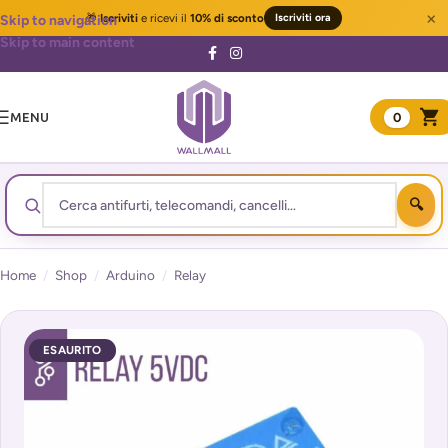
×
🎁
Iscriviti
e ricevi il
10% di sconto
Iscriviti ora
Skip to navigation
Skip to main content
MENU
0
Home
/
Shop
/
Arduino
/
Relay
ESAURITO