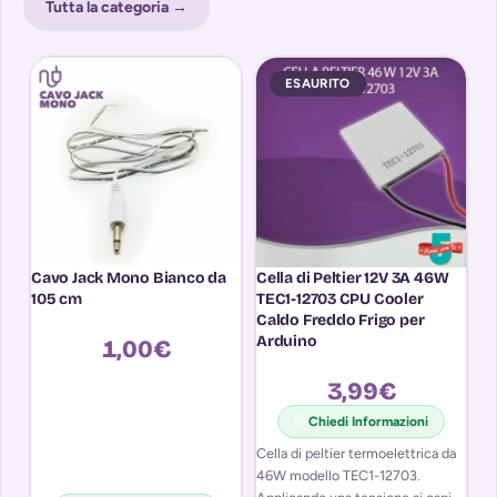
Tutta la categoria →
ESAURITO
Cavo Jack Mono Bianco da
Cella di Peltier 12V 3A 46W
Cu
105 cm
TEC1-12703 CPU Cooler
Ci
Caldo Freddo Frigo per
Ri
Arduino
1,00
€
3,99
€
Chiedi Informazioni
Cella di peltier termoelettrica da
La
46W modello TEC1-12703.
pl