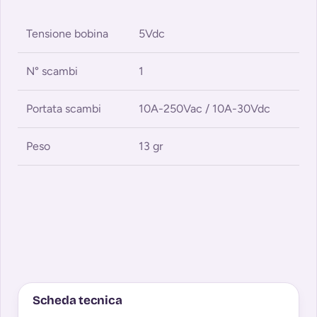
Tensione bobina
5Vdc
N° scambi
1
Portata scambi
10A-250Vac / 10A-30Vdc
Peso
13 gr
Scheda tecnica