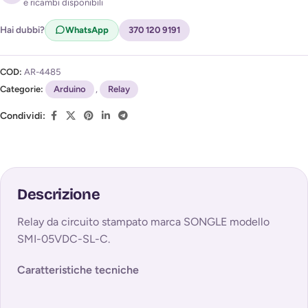
e ricambi disponibili
Acconsento al trattamento dei miei dati per ricevere
l'avviso di disponibilità (
Privacy Policy
)
Hai dubbi?
WhatsApp
370 120 9191
COD:
AR-4485
Categorie:
Arduino
,
Relay
Condividi:
Descrizione
Relay da circuito stampato marca SONGLE modello
SMI-05VDC-SL-C.
Caratteristiche tecniche