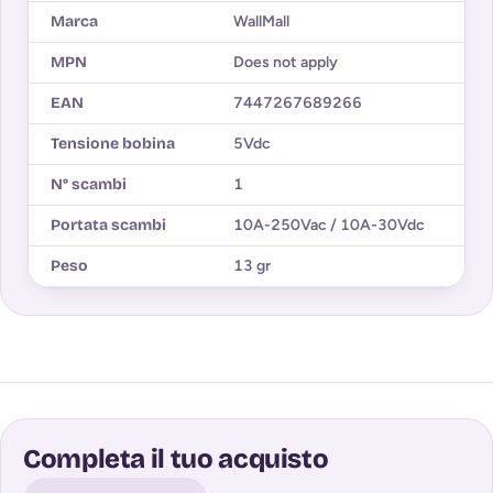
Marca
WallMall
MPN
Does not apply
EAN
7447267689266
Tensione bobina
5Vdc
N° scambi
1
Portata scambi
10A-250Vac / 10A-30Vdc
Peso
13 gr
Completa il tuo acquisto