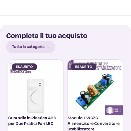
Completa il tuo acquisto
Tutta la categoria →
ESAURITO
ESAURITO
Custodia in Plastica ABS
Modulo HW636
M
per Due Pratici Fori LED
Alimentatore Convertitore
Wi
Stabilizzatore
E