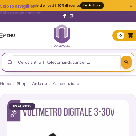
×
🎁
Iscriviti
e ricevi il
10% di sconto
Iscriviti ora
Skip to navigation
Skip to main content
MENU
0
Home
/
Shop
/
Arduino
/
Alimentazione
ESAURITO