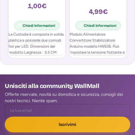
C
1,00
€
4,99
€
Chiedi Informazioni
Chiedi Informazioni
La Custodia è composta in solida
Modulo Alimentatore
plastica e possiede due comodi
Convertitore Stabilizzatore
SP
fori per LED. Dimensioni del
Arduino modello HW636. Può
T
prodotto Larghezza : 5.5 CM
impostare la tensione flottante e
la corrente di carica.
Rivestimento in rame
Unisciti alla community WallMall
Offerte riservate, novità su domotica e sicurezza, consigli dei
nostri tecnici. Niente spam.
Iscrivimi