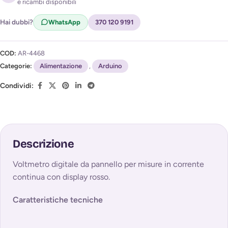
e ricambi disponibili
Acconsento al trattamento dei miei dati per ricevere
l'avviso di disponibilità (
Privacy Policy
)
Hai dubbi?
WhatsApp
370 120 9191
COD:
AR-4468
Categorie:
Alimentazione
,
Arduino
Condividi:
Descrizione
Voltmetro digitale da pannello per misure in corrente
continua con display rosso.
Caratteristiche tecniche