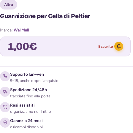
Altro
Guarnizione per Cella di Peltier
Marca:
WallMall
1,00
€
Esaurito
Avvisami quando torna disponibile
Supporto lun–ven
9–18, anche dopo l'acquisto
Spedizione 24/48h
tracciata fino alla porta
Resi assistiti
organizziamo noi il ritiro
Garanzia 24 mesi
e ricambi disponibili
Acconsento al trattamento dei miei dati per ricevere