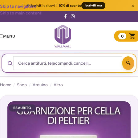
×
🎁
Iscriviti
e ricevi il
10% di sconto
Iscriviti ora
Skip to navigation
Skip to main content
MENU
0
Home
/
Shop
/
Arduino
/
Altro
ESAURITO