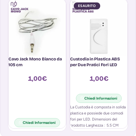
ESAURITO
Cavo Jack Mono Bianco da
Custodia in Plastica ABS
K
105 cm
per Due Pratici Fori LED
R
B
A
1,00
€
1,00
€
Chiedi Informazioni
La Custodia è composta in solida
Ki
plastica e possiede due comodi
re
fori per LED. Dimensioni del
pr
Chiedi Informazioni
prodotto Larghezza : 5.5 CM
ai