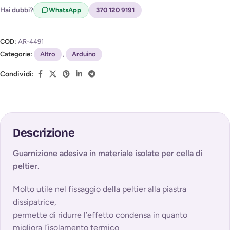
l'avviso di disponibilità (
Privacy Policy
)
Hai dubbi?
WhatsApp
370 120 9191
COD:
AR-4491
Categorie:
Altro
,
Arduino
Condividi:
Descrizione
Guarnizione adesiva in materiale isolate per cella di
peltier.
Molto utile nel fissaggio della peltier alla piastra
dissipatrice,
permette di ridurre l’effetto condensa in quanto
migliora l’isolamento termico