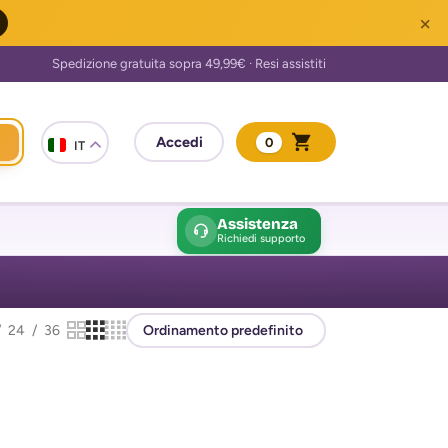
×
0
IT
Assistenza
Richiedi supporto
24
36