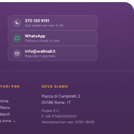
370 120 9191
Call center lun–ven, 9–18
WhatsApp
Ordina o chiedi in chat
info@wallmall.it
Risposta in giornata
ATORI PER
DOVE SIAMO
Piazza di Campitelli, 2
 Roma
00186
Roma
·
IT
Milano
Purple S.r.l.
Napoli
P. IVA IT14501551007
ua zona →
Assistenza lun–ven, 9:00–18:00