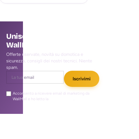
Unisciti alla community
WallMall
Offerte riservate, novità su domotica e
sicurezza, consigli dei nostri tecnici. Niente
spam.
Iscrivimi
Acconsento a ricevere email di marketing da
WallMall e ho letto la
privacy policy
.