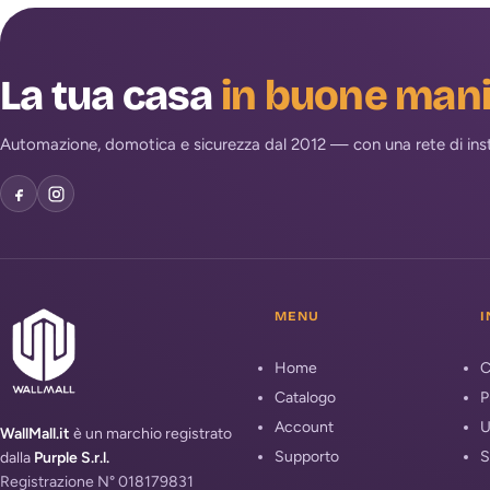
La tua casa
in buone man
Automazione, domotica e sicurezza dal 2012 — con una rete di install
MENU
I
Home
C
Catalogo
P
Account
U
WallMall.it
è un marchio registrato
Supporto
S
dalla
Purple S.r.l.
Registrazione N° 018179831