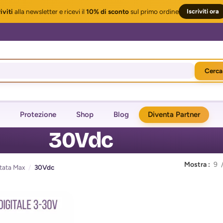
iviti
alla newsletter
e ricevi il
10% di sconto
sul primo ordine
Iscriviti ora
Cerca
Protezione
Shop
Blog
Diventa Partner
30Vdc
Mostra
9
tata Max
/
30Vdc