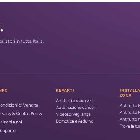
i
.
atori in tutta Italia.
NFO
REPARTI
INSTALL
ZONA
Antifurti e sicurezza
ondizioni di Vendita
Antifurto
Automazione cancelli
Antifurto 
rivacy & Cookie Policy
Videosorveglianza
Antifurto 
Domotica e Arduino
nisciti a noi
Trova la t
upporto