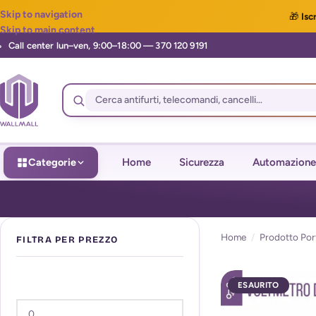
Skip to navigation
🎁
Iscr
Skip to main content
Categorie
Home
Sicurezza
Automazione
Home
/
Prodotto Por
FILTRA PER PREZZO
ESAURITO