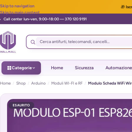
Skip to navigation
🎁
Iscr
Skip to main content
Categorie
Home
Sicurezza
Automazione
Home
/
Shop
/
Arduino
/
Moduli WI-FI e RF
/
Modulo Scheda WiFi Wir
ESAURITO