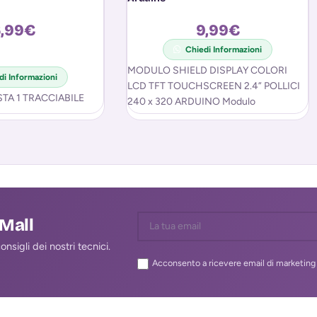
,99
€
9,99
€
Chiedi Informazioni
MODULO SHIELD DISPLAY COLORI
di Informazioni
LCD TFT TOUCHSCREEN 2.4” POLLICI
TA 1 TRACCIABILE
240 x 320 ARDUINO Modulo
Shield Display LCD grafica a colori
240×320
lMall
nsigli dei nostri tecnici.
Acconsento a ricevere email di marketing 