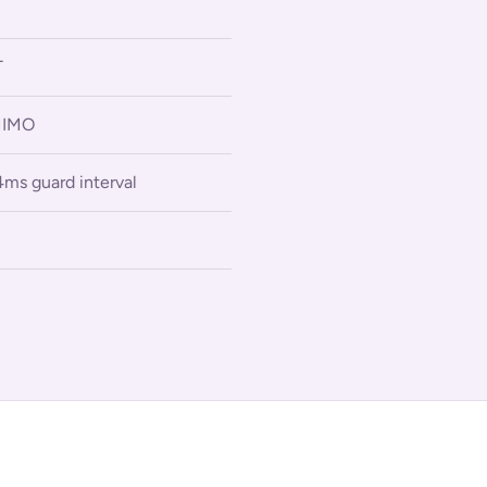
T
MIMO
4ms guard interval