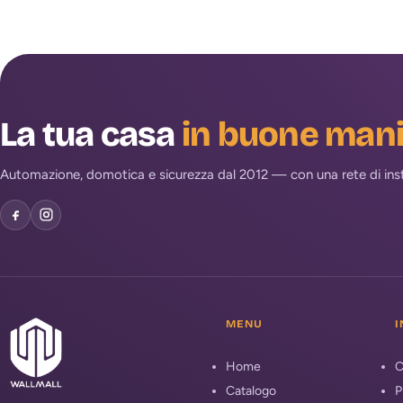
La tua casa
in buone man
Automazione, domotica e sicurezza dal 2012 — con una rete di install
MENU
I
Home
C
Catalogo
P