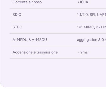
Corrente a riposo
<10uA
SDIO
1.1/2.0, SPI, UAR
STBC
1×1 MIMO, 2×1 
A-MPDU & A-MSDU
aggregation & 0.
Accensione e trasmissione
< 2ms