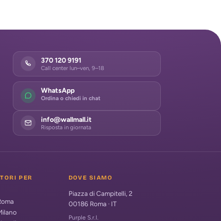
370 120 9191
Call center lun–ven, 9–18
WhatsApp
Ordina o chiedi in chat
info@wallmall.it
Risposta in giornata
ATORI PER
DOVE SIAMO
Piazza di Campitelli, 2
 Roma
00186
Roma
·
IT
Milano
Purple S.r.l.