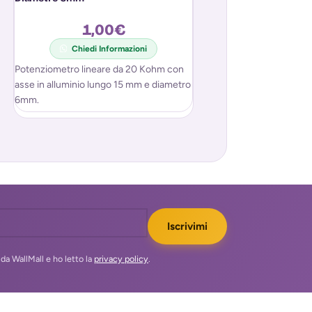
1,00
€
9,9
Chiedi Informazioni
Chiedi In
Potenziometro lineare da 20 Kohm con
SPEDIZIONE POSTA 1
asse in alluminio lungo 15 mm e diametro
INCLUSA!
6mm.
Iscrivimi
da WallMall e ho letto la
privacy policy
.