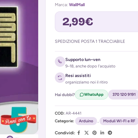
Marca:
WallMall
2,99
€
SPEDIZIONE POSTA 1 TRACCIABILE
Avvisami quando torna disponibile
Supporto lun–ven
9–18, anche dopo l'acquisto
Resi assistiti
organizziamo noi il ritiro
Hai dubbi?
WhatsApp
370 120 9191
Acconsento al trattamento dei miei d
COD:
AR-4441
(
Privacy Policy
)
Categorie:
Arduino
,
Moduli WI-FI e RF
Condividi: