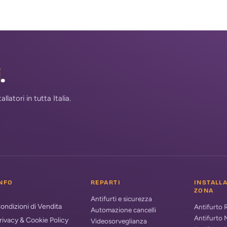
i
.
atori in tutta Italia.
NFO
REPARTI
INSTALL
ZONA
Antifurti e sicurezza
ondizioni di Vendita
Antifurto
Automazione cancelli
Antifurto 
rivacy & Cookie Policy
Videosorveglianza