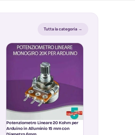
Tutta la categoria →
ESAURITO
Potenziometro Lineare 20 Kohm per
Scheda Board Wemos
Arduino in Alluminio 15 mm con
con ESP8266 ESP-12
Diametro 6mm
Compatibile