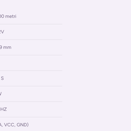
0 metri
2V
19 mm
 S
W
MHZ
A, VCC, GND)