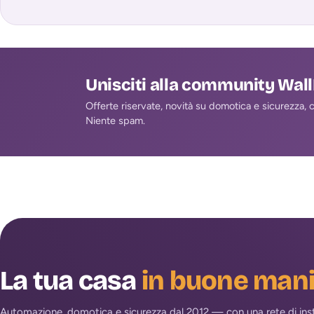
Unisciti alla community Wal
Offerte riservate, novità su domotica e sicurezza, co
Niente spam.
La tua casa
in buone man
Automazione, domotica e sicurezza dal 2012 — con una rete di install