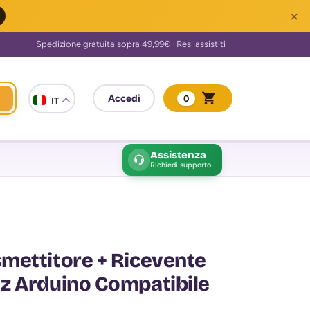
×
0
IT
Assistenza
Richiedi supporto
mettitore + Ricevente
z Arduino Compatibile