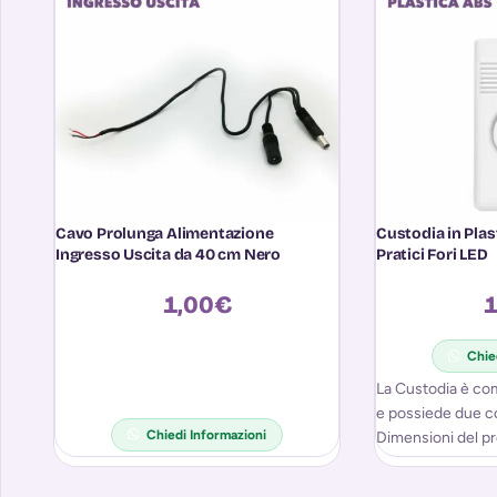
Cavo Prolunga Alimentazione
Custodia in Pla
Ingresso Uscita da 40 cm Nero
Pratici Fori LED
1,00
€
1
Chie
La Custodia è com
e possiede due co
Chiedi Informazioni
Dimensioni del pr
CM