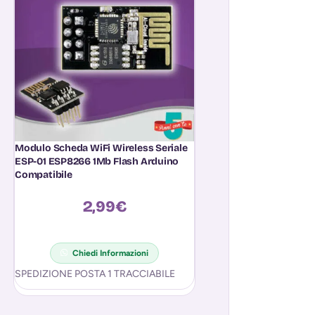
Modulo Scheda WiFi Wireless Seriale
Potenziometro Linea
ESP-01 ESP8266 1Mb Flash Arduino
Arduino in Allumini
Compatibile
Diametro 6mm
2,99
€
1,0
Chiedi In
Potenziometro linear
Chiedi Informazioni
asse in alluminio lun
SPEDIZIONE POSTA 1 TRACCIABILE
6mm.