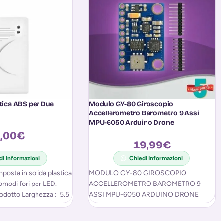
stica ABS per Due
Modulo GY-80 Giroscopio
Accellerometro Barometro 9 Assi
MPU-6050 Arduino Drone
,00
€
19,99
€
di Informazioni
Chiedi Informazioni
posta in solida plastica
MODULO GY-80 GIROSCOPIO
modi fori per LED.
ACCELLEROMETRO BAROMETRO 9
odotto Larghezza : 5.5
ASSI MPU-6050 ARDUINO DRONE
Modulo arduino GY-80, 6 assi.
Interfaccia 12C, che permette di