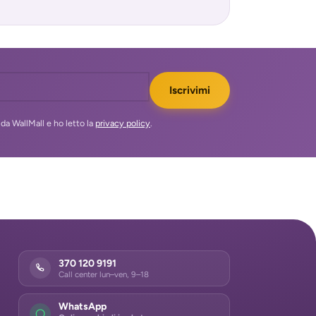
Iscrivimi
da WallMall e ho letto la
privacy policy
.
370 120 9191
Call center lun–ven, 9–18
WhatsApp