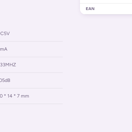
EAN
DC5V
4mA
433MHZ
05dB
0 * 14 * 7 mm