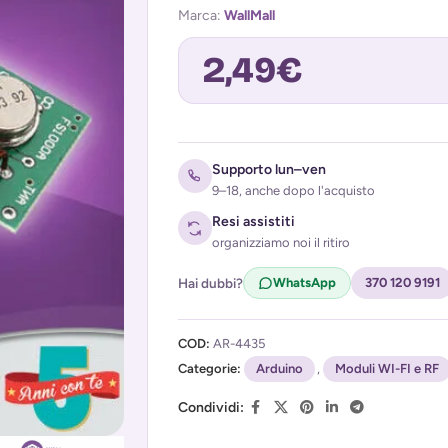
Marca:
WallMall
2,49
€
Avvisami quando torna disponibile
Supporto lun–ven
9–18, anche dopo l'acquisto
Resi assistiti
organizziamo noi il ritiro
Hai dubbi?
WhatsApp
370 120 9191
COD:
AR-4435
Acconsento al trattamento dei miei d
Categorie:
(
Privacy Policy
Arduino
)
,
Moduli WI-FI e RF
Condividi: