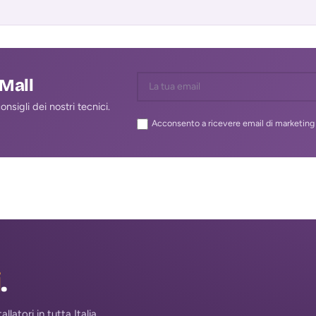
interfacciare
lMall
nsigli dei nostri tecnici.
Acconsento a ricevere email di marketing 
i
.
atori in tutta Italia.