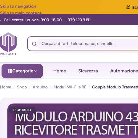
Skip to navigation
🎁
Iscr
Skip to main content
Categorie
Home
Sicurezza
Automazione
Home
/
Shop
/
Arduino
/
Moduli WI-FI e RF
/
Coppia Modulo Trasmetti
ESAURITO