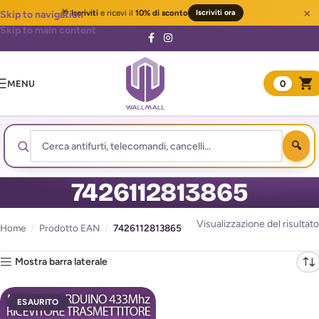
×
🎁
Iscriviti
e ricevi il
10% di sconto
Iscriviti ora
Skip to navigation
Skip to main content
MENU
0
7426112813865
Visualizzazione del risultato
Home
/
Prodotto EAN
/
7426112813865
Mostra barra laterale
ESAURITO