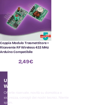
Coppia Modulo Trasmettitore +
Ricevente RF Wireless 433 MHz
Arduino Compatibile
2,49
€
Unisciti alla community
WallMall
Offerte riservate, novità su domotica e
sicurezza, consigli dei nostri tecnici. Niente
spam.