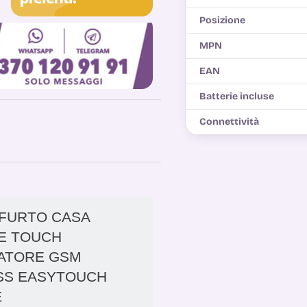
Posizione
MPN
EAN
Batterie incluse
Connettività
IFURTO CASA
E TOUCH
ATORE GSM
SS EASYTOUCH
E