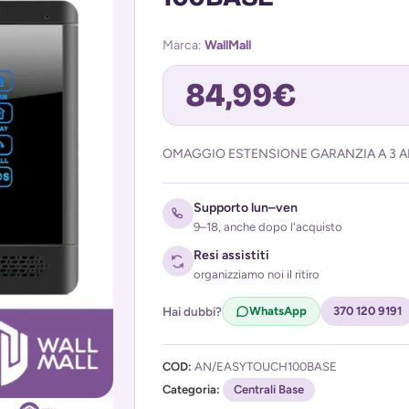
Marca:
WallMall
84,99
€
OMAGGIO ESTENSIONE GARANZIA A 3 AN
Avvisami quando torna disponibile
Supporto lun–ven
9–18, anche dopo l'acquisto
Resi assistiti
organizziamo noi il ritiro
Hai dubbi?
WhatsApp
370 120 9191
Acconsento al trattamento dei miei d
COD:
AN/EASYTOUCH100BASE
(
Privacy Policy
)
Categoria:
Centrali Base