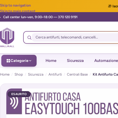
Skip to navigation
🎁
Iscr
Skip to main content
Categorie
Home
Sicurezza
Automazione
Home
/
Shop
/
Sicurezza
/
Antifurti
/
Centrali Base
/
Kit Antifurto 
ESAURITO