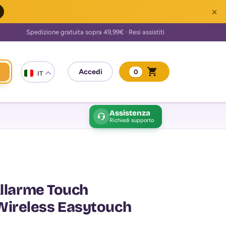
×
0
IT
Assistenza
Richiedi supporto
Allarme Touch
ireless Easytouch