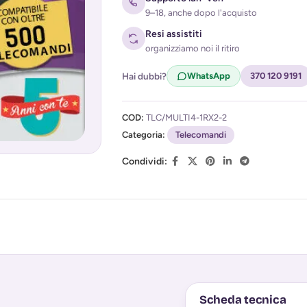
9–18, anche dopo l'acquisto
Resi assistiti
organizziamo noi il ritiro
Hai dubbi?
WhatsApp
370 120 9191
Acconsento al trattamento dei miei d
COD:
TLC/MULTI4-1RX2-2
(
Privacy Policy
)
Categoria:
Telecomandi
Condividi:
Scheda tecnica