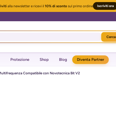
iviti
alla newsletter
e ricevi il
10% di sconto
sul primo ordine
Iscriviti ora
Cerca
Protezione
Shop
Blog
Diventa Partner
ultifrequenza Compatibile con Novotecnica Bit V2