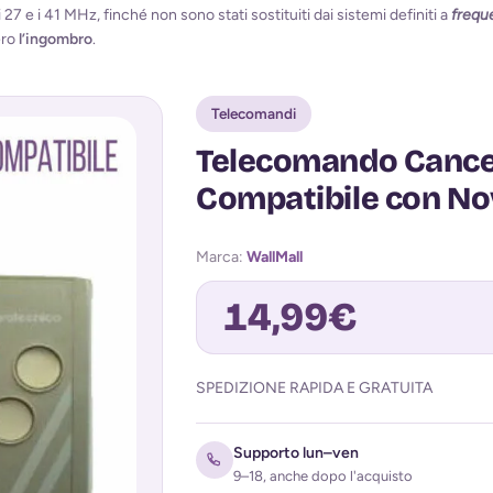
 27 e i 41 MHz, finché non sono stati sostituiti dai sistemi definiti a
frequ
ero
l’ingombro
.
Telecomandi
Telecomando Cancel
Compatibile con No
Marca:
WallMall
14,99
€
SPEDIZIONE RAPIDA E GRATUITA
Avvisami quando torna disponibile
Supporto lun–ven
9–18, anche dopo l'acquisto