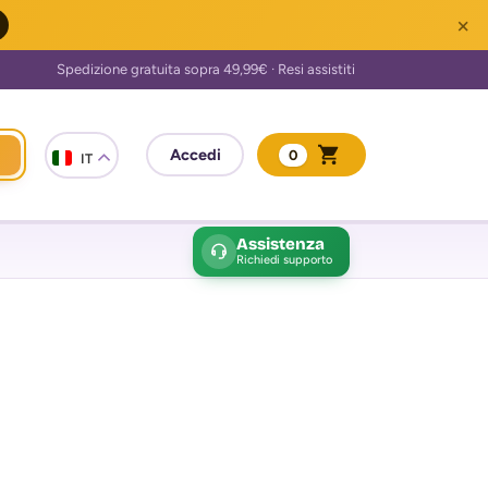
×
0
IT
Assistenza
Richiedi supporto