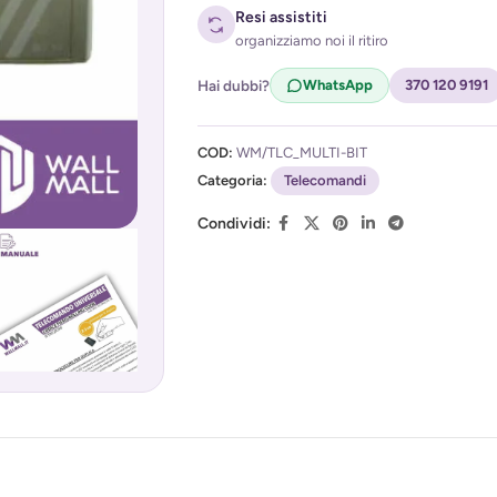
Resi assistiti
organizziamo noi il ritiro
Hai dubbi?
WhatsApp
370 120 9191
Acconsento al trattamento dei miei d
COD:
WM/TLC_MULTI-BIT
(
Privacy Policy
)
Categoria:
Telecomandi
Condividi: