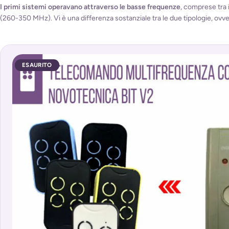
I primi sistemi operavano attraverso le basse frequenze
, comprese tra i
(260-350 MHz). Vi è una differenza sostanziale tra le due tipologie, ovv
ESAURITO