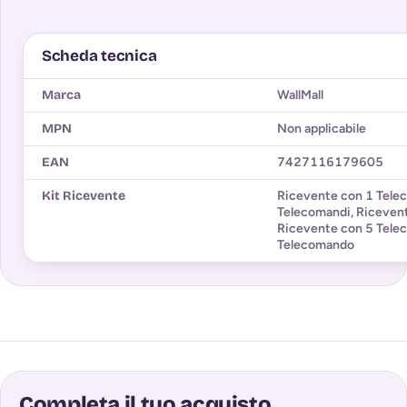
Scheda tecnica
Marca
WallMall
MPN
Non applicabile
EAN
7427116179605
Kit Ricevente
Ricevente con 1 Tel
Telecomandi
,
Riceven
Ricevente con 5 Tele
Telecomando
Completa il tuo acquisto