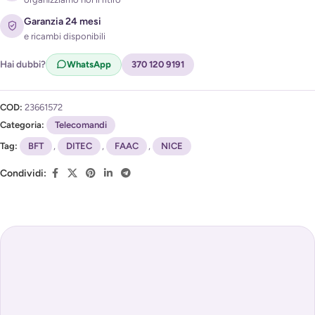
Acconsento al trattamento dei miei dati per ricevere
Garanzia 24 mesi
l'avviso di disponibilità (
Privacy Policy
)
e ricambi disponibili
Hai dubbi?
WhatsApp
370 120 9191
COD:
23661572
Categoria:
Telecomandi
Tag:
BFT
,
DITEC
,
FAAC
,
NICE
Condividi: