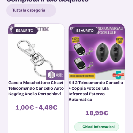
Tutta la categoria →
ESAURITO
ESAURITO
Gancio Moschettone Chiavi
Kit 2 Telecomando Cancello
Ri
Telecomando Cancello Auto
+ Coppia Fotocellula
A
Keyring Anello Portachiavi
Infrarossi Esterno
MH
Automatico
in
1,00
€
-
4,49
€
18,99
€
Chiedi Informazioni