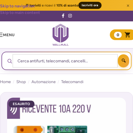
×
🎁
Iscriviti
e ricevi il
10% di sconto
Iscriviti ora
Skip to navigation
Skip to main content
MENU
0
Home
/
Shop
/
Automazione
/
Telecomandi
ESAURITO