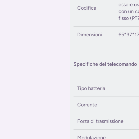
essere u
Codifica
con un c
fisso (P
Dimensioni
65*37*
Specifiche del telecomando
Tipo batteria
Corrente
Forza di trasmissione
Modulazione