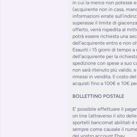
in cui la merce non potesse e
(acquirente non in casa, manc
informazioni errate sull’indiri
superasse il limite di giacenza
offerto, verrà rispedita al mitt
potrà essere richiesta una se
dell’acquirente entro e non olt
Esauriti i 15 giorni di tempo a
dell’acquirente per la richies
spedizione con spese a suo car
non sarà ritenuto più valido, e
rimessi in vendita. Il costo d
acquisti fino a 100€ e 10€ per
BOLLETTINO POSTALE
E’ possibile effettuare il paga
on line (attraverso il sito dell
sportelli bancomat abilitati è
sempre come causale il numer
del vostro account Ebay.