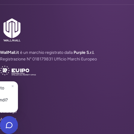
WallMall.it
è un marchio registrato dalla
Purple S.r.l.
Registrazione N° 018179831 Ufficio Marchi Europeo
×
uto
MENU
ndi?
Home
Catalogo
Account
Supporto