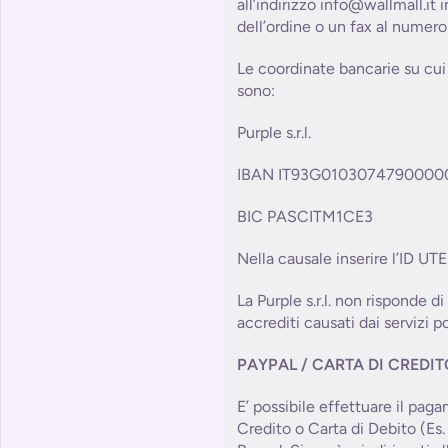
all’indirizzo info@wallmall.it
dell’ordine o un fax al numer
Le coordinate bancarie su cui 
sono:
Purple s.r.l.
IBAN IT93G0103074790000
BIC PASCITM1CE3
Nella causale inserire l’ID UT
La Purple s.r.l. non risponde di
accrediti causati dai servizi po
PAYPAL / CARTA DI CREDI
E’ possibile effettuare il pag
Credito o Carta di Debito (Es.