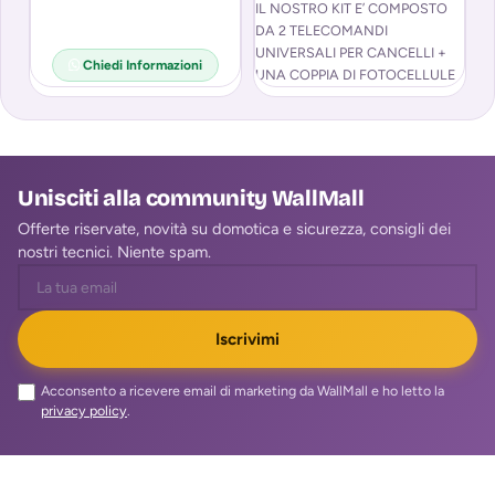
IL NOSTRO KIT E’ COMPOSTO
Il
DA 2 TELECOMANDI
vo
UNIVERSALI PER CANCELLI +
co
Chiedi Informazioni
UNA COPPIA DI FOTOCELLULE
tr
AD INFRAROSSI
INFORMAZIONI SUI
TELECOMANDI
Unisciti alla community WallMall
Offerte riservate, novità su domotica e sicurezza, consigli dei
nostri tecnici. Niente spam.
Iscrivimi
Acconsento a ricevere email di marketing da WallMall e ho letto la
privacy policy
.