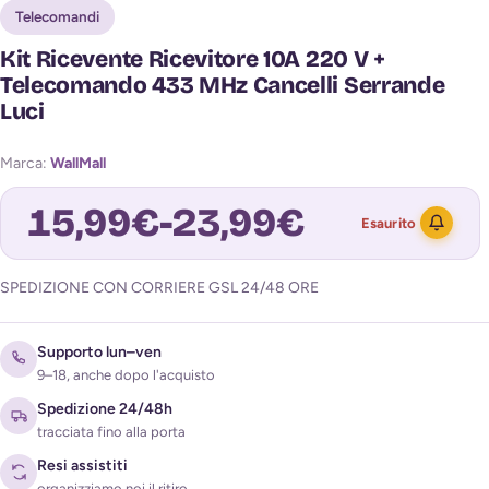
Telecomandi
Kit Ricevente Ricevitore 10A 220 V +
Telecomando 433 MHz Cancelli Serrande
Luci
Marca:
WallMall
15,99
€
-
23,99
€
Esaurito
SPEDIZIONE CON CORRIERE GSL 24/48 ORE
Avvisami quando torna disponibile
Supporto lun–ven
9–18, anche dopo l'acquisto
Spedizione 24/48h
tracciata fino alla porta
Resi assistiti
organizziamo noi il ritiro