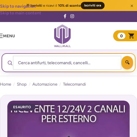
×
🎁
Iscriviti
e ricevi il
10% di sconto
Iscriviti ora
Skip to navigation
Skip to main content
MENU
0
Home
/
Shop
/
Automazione
/
Telecomandi
ESAURITO