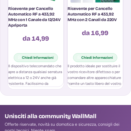
Ricevente per Cancello
Ricevente per Cancello
T
Automatico RF a 433,92
Automatico RF a 433,92
Ca
MHz con 1 Canale da 12/24V
MHz con 2 Canali da 220V
M
Apriporta
A
F
da 16,99
da 14,99
Chiedi Informazioni
Chiedi Informazioni
Il dispositivo telecomandato che
Il prodotto ideale per sostituire il
Te
apre a distanza qualsiasi serratura
vostro ricevitore difettoso o per
Ca
elettrica a 12 o 24V anche già
comandare altre apparecchiature
Mu
esistente. Facilissimo da
tramite un tasto libero del vostro
la
installare,
di
di
Unisciti alla community WallMall
Offerte riservate, novità su domotica e sicurezza, consigli dei
nostri tecnici. Niente spam.