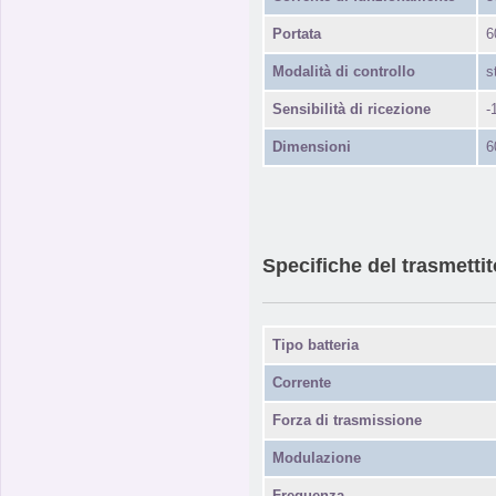
Portata
6
Modalità di controllo
s
Sensibilità di ricezione
-
Dimensioni
6
Specifiche del trasmettit
Tipo batteria
Corrente
Forza di trasmissione
Modulazione
Frequenza