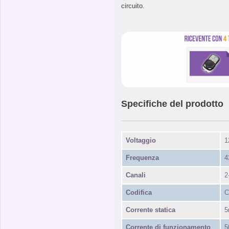
circuito.
Specifiche del prodotto
Voltaggio
1
Frequenza
4
Canali
2
Codifica
C
Corrente statica
5
Corrente di funzionamento
5