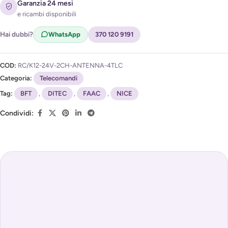
Acconsento al trattamento dei miei dati per ricevere
Garanzia 24 mesi
l'avviso di disponibilità (
Privacy Policy
)
e ricambi disponibili
Hai dubbi?
WhatsApp
370 120 9191
COD:
RC/K12-24V-2CH-ANTENNA-4TLC
Categoria:
Telecomandi
Tag:
BFT
,
DITEC
,
FAAC
,
NICE
Condividi: