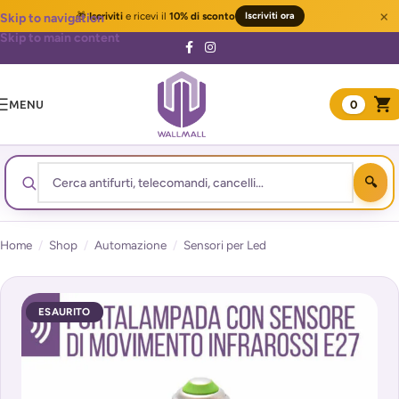
×
🎁
Iscriviti
e ricevi il
10% di sconto
Iscriviti ora
Skip to navigation
Skip to main content
MENU
0
Home
/
Shop
/
Automazione
/
Sensori per Led
ESAURITO