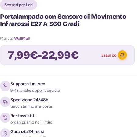
Sensori per Led
Portalampada con Sensore di Movimento
Infrarossi E27 A 360 Gradi
Marca:
WallMall
7,99
€
-
22,99
€
Esaurito
Avvisami quando torna disponibile
Supporto lun–ven
9–18, anche dopo l'acquisto
Spedizione 24/48h
tracciata fino alla porta
Resi assistiti
organizziamo noi il ritiro
Garanzia 24 mesi