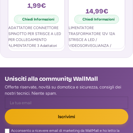
1,99
€
14,99
€
Chiedi Informazioni
Chiedi Informazioni
ADATTATORE CONNETTORE
LIMENTATORE
Qu
SPINOTTO PER STRISCE A LED
TRASFORMATORE 12V 12A
pe
PER COLLEGAMENTO
STRISCE A LED /
bo
ALIMENTATORE 3 Adattatori
VIDEOSORVEGLIANZA /
al
ideali per risolvere problemi di
ANTIFURTO ALIMENTATORE
connessione per strisce
TRASFORMATORE 220V-12V
12A E’ ideale per: Stricie led
Unisciti alla community WallMall
Offerte riservate, novità su domotica e sicurezza, consigli dei
nostri tecnici. Niente spam.
Iscrivimi
Acconsento a ricevere email di marketing da WallMall e ho letto la