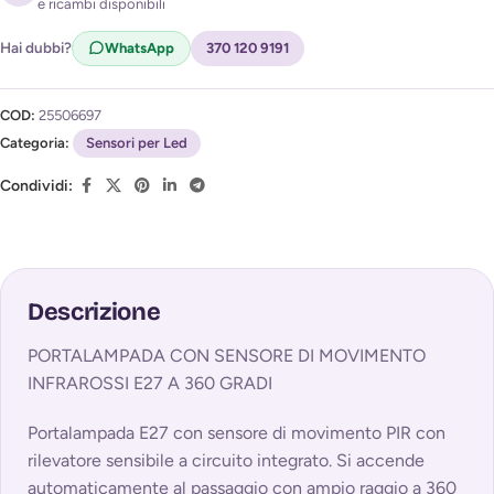
e ricambi disponibili
Acconsento al trattamento dei miei dati per ricevere
l'avviso di disponibilità (
Privacy Policy
)
Hai dubbi?
WhatsApp
370 120 9191
COD:
25506697
Categoria:
Sensori per Led
Condividi:
Descrizione
PORTALAMPADA CON SENSORE DI MOVIMENTO
INFRAROSSI E27 A 360 GRADI
Portalampada E27 con sensore di movimento PIR con
rilevatore sensibile a circuito integrato. Si accende
automaticamente al passaggio con ampio raggio a 360