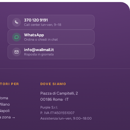
370 120 9191
Call center lun–ven, 9–18
WhatsApp
Ordina o chiedi in chat
info@wallmall.it
Risposta in giornata
ATORI PER
DOVE SIAMO
Piazza di Campitelli, 2
 Roma
00186
Roma
·
IT
Milano
Purple S.r.l.
Napoli
P. IVA IT14501551007
ua zona →
Assistenza lun–ven, 9:00–18:00