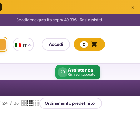
×
0
IT
Assistenza
Richiedi supporto
24
36