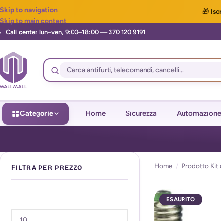
Skip to navigation
🎁
Iscr
Skip to main content
Categorie
Home
Sicurezza
Automazione
Home
/
Prodotto Kit 
FILTRA PER PREZZO
ESAURITO