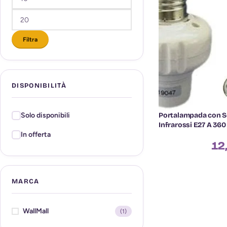
Filtra
DISPONIBILITÀ
Portalampada con S
Solo disponibili
Infrarossi E27 A 360
In offerta
12
MARCA
WallMall
(1)