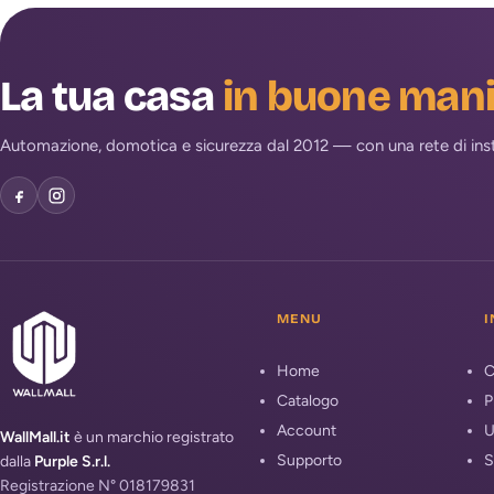
La tua casa
in buone man
Automazione, domotica e sicurezza dal 2012 — con una rete di install
MENU
I
Home
C
Catalogo
P
Account
U
WallMall.it
è un marchio registrato
Supporto
S
dalla
Purple S.r.l.
Registrazione N° 018179831