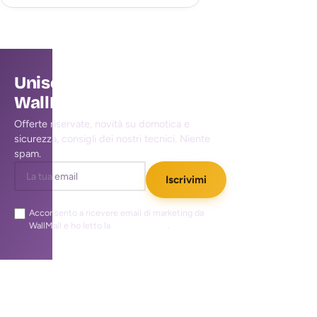
Unisciti alla community
WallMall
Offerte riservate, novità su domotica e
sicurezza, consigli dei nostri tecnici. Niente
spam.
Iscrivimi
Acconsento a ricevere email di marketing da
WallMall e ho letto la
privacy policy
.