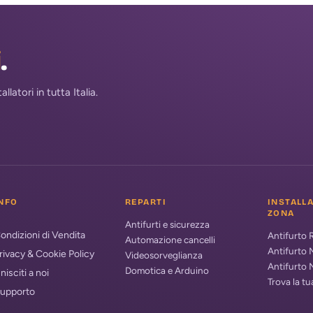
i
.
atori in tutta Italia.
NFO
REPARTI
INSTALL
ZONA
Antifurti e sicurezza
ondizioni di Vendita
Antifurto
Automazione cancelli
Antifurto 
rivacy & Cookie Policy
Videosorveglianza
Antifurto 
Domotica e Arduino
nisciti a noi
Trova la t
upporto