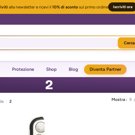
iviti
alla newsletter
e ricevi il
10% di sconto
sul primo ordine
Iscriviti ora
Cerca
Protezione
Shop
Blog
Diventa Partner
2
Mostra
9
da
/
2