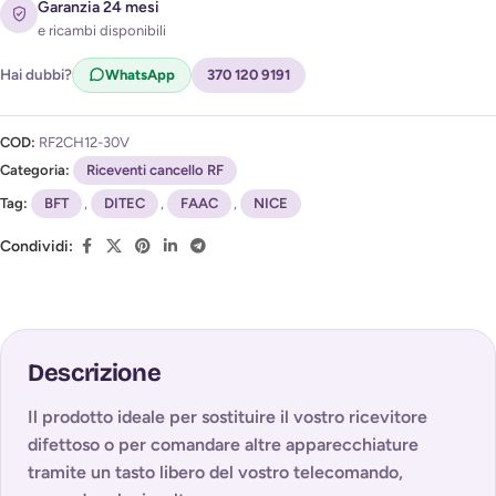
Garanzia 24 mesi
e ricambi disponibili
Acconsento al trattamento dei miei dati per ricevere
l'avviso di disponibilità (
Privacy Policy
)
Hai dubbi?
WhatsApp
370 120 9191
COD:
RF2CH12-30V
Categoria:
Riceventi cancello RF
Tag:
BFT
,
DITEC
,
FAAC
,
NICE
Condividi:
Descrizione
Il prodotto ideale per sostituire il vostro ricevitore
difettoso o per comandare altre apparecchiature
tramite un tasto libero del vostro telecomando,