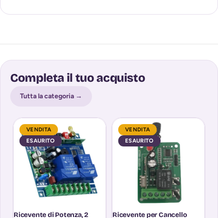
Completa il tuo acquisto
Tutta la categoria →
VENDITA
VENDITA
ESAURITO
ESAURITO
Ricevente di Potenza, 2
Ricevente per Cancello
Ri