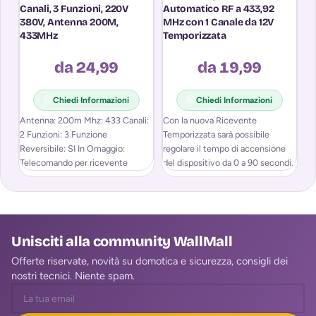
Canali, 3 Funzioni, 220V
Automatico RF a 433,92
A
380V, Antenna 200M,
MHz con 1 Canale da 12V
M
433MHz
Temporizzata
da 24,99
da 19,99
Chiedi Informazioni
Chiedi Informazioni
Antenna: 200m Mhz: 433 Canali:
Con la nuova Ricevente
2 Funzioni: 3 Funzione
Temporizzata sarà possibile
Reversibile: SI In Omaggio:
regolare il tempo di accensione
P
Telecomando per ricevente
del dispositivo da 0 a 90 secondi.
Ricevente temporizzata 12v
Unisciti alla community WallMall
Offerte riservate, novità su domotica e sicurezza, consigli dei
nostri tecnici. Niente spam.