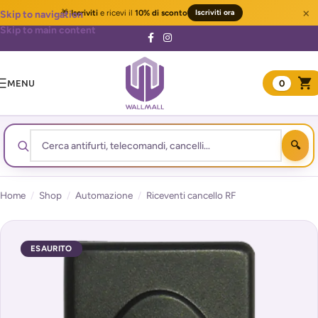
×
🎁
Iscriviti
e ricevi il
10% di sconto
Iscriviti ora
Skip to navigation
Skip to main content
MENU
0
Home
/
Shop
/
Automazione
/
Riceventi cancello RF
ESAURITO