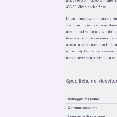
Il ricevitore è in grado di memori
433,92 Mhz a codice fisso.
Di facile installazione, può essere
sostituire il ricevitore già esisten
contatto del relé in uscita è del 
funzionamento può essere impulsi
stabile: al primo comando il relè c
e così via). La memorizzazione d
autoapprendimento tramite i tasti p
Specifiche del ricevito
Voltaggio massimo
Corrente massima
Frequenza di ricezione