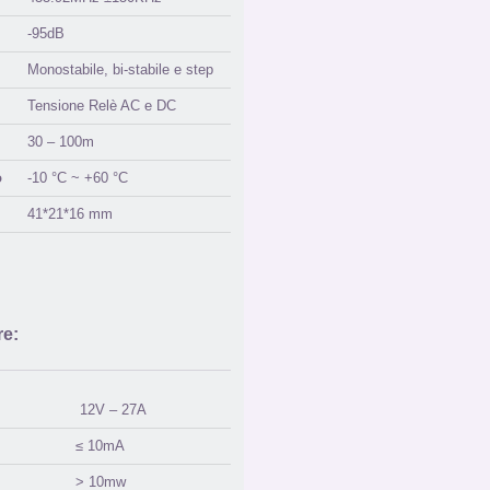
-95dB
Monostabile, bi-stabile e step
Tensione Relè AC e DC
30 – 100m
o
-10 °C ~ +60 °C
41*21*16 mm
re:
12V – 27A
≤ 10mA
> 10mw