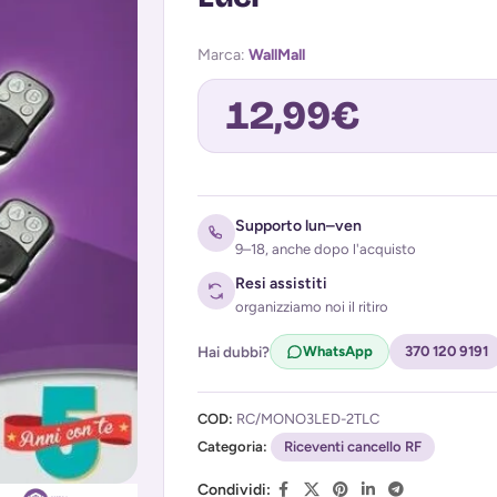
Marca:
WallMall
12,99
€
Avvisami quando torna disponibile
Supporto lun–ven
9–18, anche dopo l'acquisto
Resi assistiti
organizziamo noi il ritiro
Hai dubbi?
WhatsApp
370 120 9191
COD:
RC/MONO3LED-2TLC
Acconsento al trattamento dei miei d
Categoria:
(
Privacy Policy
Riceventi cancello RF
)
Condividi: