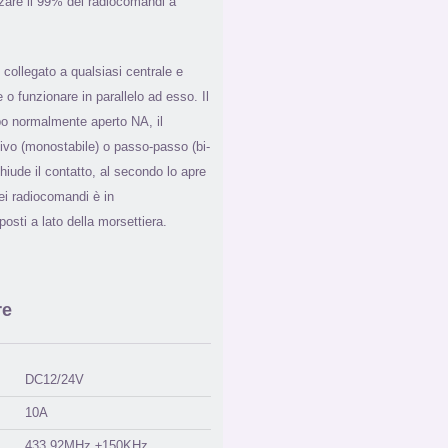
zzare il 99% dei radiocomandi a
 collegato a qualsiasi centrale e
te o funzionare in parallelo ad esso. Il
tipo normalmente aperto NA, il
vo (monostabile) o passo-passo (bi-
hiude il contatto, al secondo lo apre
ei radiocomandi è in
osti a lato della morsettiera.
re
DC12/24V
10A
433.92MHz ±150KHz