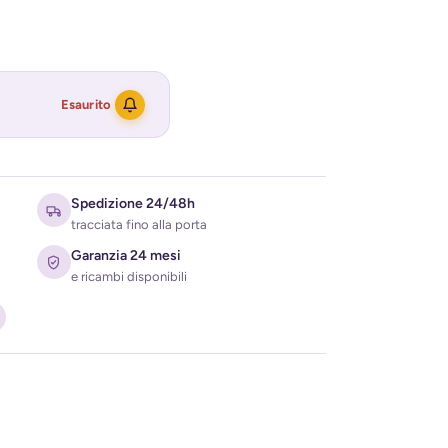
Esaurito
Spedizione 24/48h
tracciata fino alla porta
Garanzia 24 mesi
e ricambi disponibili
ati per ricevere l'avviso di disponibilità