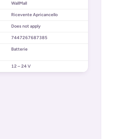
WallMall
Ricevente Apricancello
Does not apply
7447267687385
Batterie
12 – 24 V