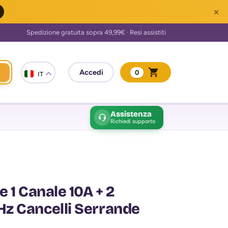
×
0
IT
Assistenza
Richiedi supporto
 1 Canale 10A + 2
z Cancelli Serrande