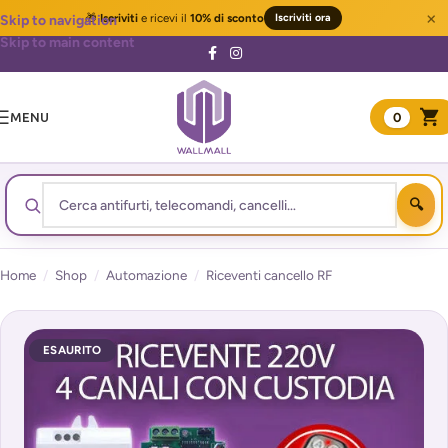
×
🎁
Iscriviti
e ricevi il
10% di sconto
Iscriviti ora
Skip to navigation
Skip to main content
MENU
0
Home
/
Shop
/
Automazione
/
Riceventi cancello RF
ESAURITO