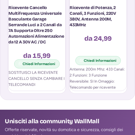
Ricevente Cancello
Ricevente di Potenza, 2
Ri
Multifrequenza Universale
Canali, 3 Funzioni, 220V
A
Basculante Garage
380V, Antenna 200M,
MH
Serrande Luci a 2 Canali da
433MHz
A
7A Supporta Oltre 250
Automazioni Alimentazione
da 24,99
da 12 A 30V AC / DC
da 15,99
Chiedi Informazioni
Chiedi Informazioni
Antenna: 200m Mhz: 433 Canali:
Il
SOSTITUISCI LA RICEVENTE
2 Funzioni: 3 Funzione
ap
CANCELLO SENZA CAMBIARE I
Reversibile: SI In Omaggio:
el
TELECOMANDI
Telecomando per ricevente
es
in
Unisciti alla community WallMall
Offerte riservate, novità su domotica e sicurezza, consigli dei