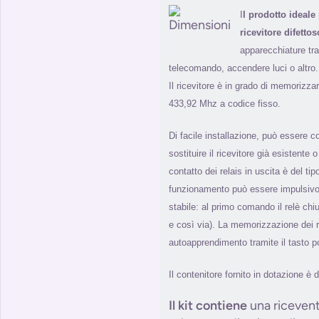
I
l prodotto ideale 
ricevitore difettos
apparecchiature tra
telecomando, accendere luci o altro
Il ricevitore è in grado di memorizz
433,92 Mhz a codice fisso.
Di facile installazione, può essere c
sostituire il ricevitore già esistente 
contatto dei relais in uscita è del t
funzionamento può essere impulsivo
stabile: al primo comando il relè chi
e così via). La memorizzazione dei 
autoapprendimento tramite il tasto po
Il contenitore fornito in dotazione è d
Il kit contiene
una ricevent