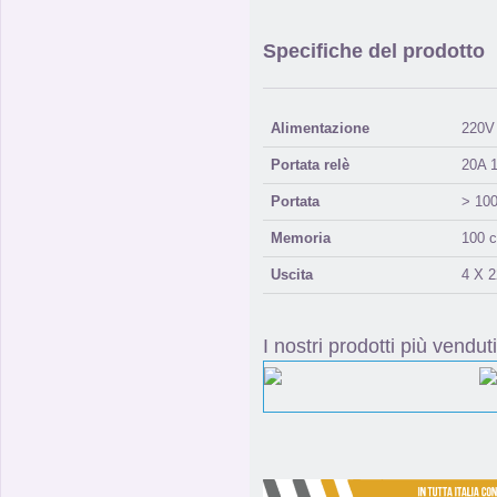
Specifiche del prodotto
Alimentazione
220V
Portata relè
20A 
Portata
> 100
Memoria
100 c
Uscita
4 X 
I nostri prodotti più venduti