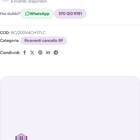
e ricambi disponibili
Acconsento al trattamento dei miei dati per ricevere
l'avviso di disponibilità (
Privacy Policy
)
Hai dubbi?
WhatsApp
370 120 9191
COD:
RC/200V4CH5TLC
Categoria:
Riceventi cancello RF
Condividi: