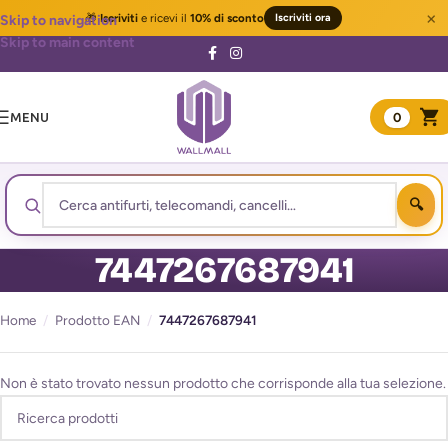
×
🎁
Iscriviti
e ricevi il
10% di sconto
Iscriviti ora
Skip to navigation
Skip to main content
MENU
0
7447267687941
Home
/
Prodotto EAN
/
7447267687941
Non è stato trovato nessun prodotto che corrisponde alla tua selezione.