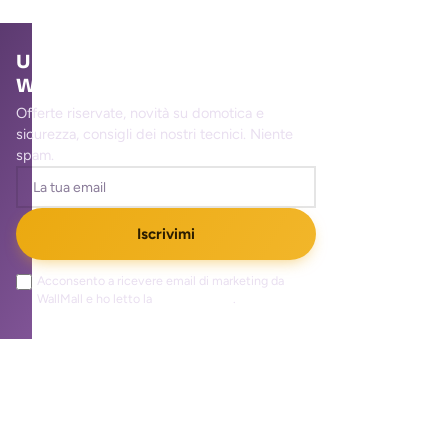
Unisciti alla community
WallMall
Offerte riservate, novità su domotica e
sicurezza, consigli dei nostri tecnici. Niente
spam.
Iscrivimi
Acconsento a ricevere email di marketing da
WallMall e ho letto la
privacy policy
.