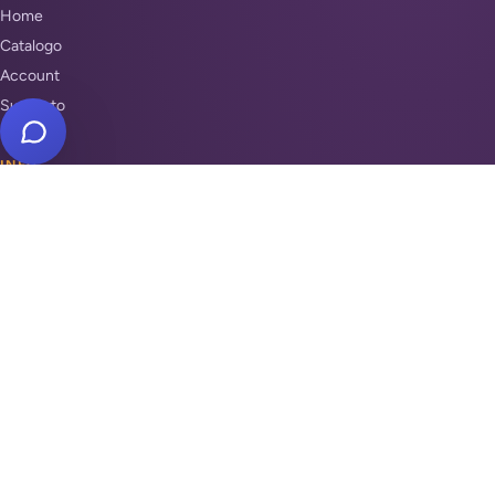
Home
Catalogo
Account
Supporto
INFO
Condizioni di Vendita
Privacy & Cookie Policy
Unisciti a noi
Supporto
REPARTI
Antifurti e sicurezza
Automazione cancelli
Videosorveglianza
Domotica e Arduino