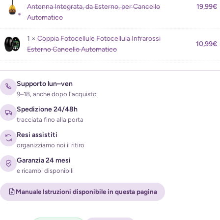
Antenna Integrata, da Esterno, per Cancello
19,99
€
Automatico
1 ×
Coppia Fotocellule Fotocellula Infrarossi
Acconsento al trattamento dei miei dati per ricevere
10,99
€
Esterno Cancello Automatico
l'avviso di disponibilità (
Privacy Policy
)
Supporto lun–ven
9–18, anche dopo l'acquisto
Spedizione 24/48h
tracciata fino alla porta
Resi assistiti
organizziamo noi il ritiro
Garanzia 24 mesi
e ricambi disponibili
Manuale Istruzioni disponibile in questa pagina