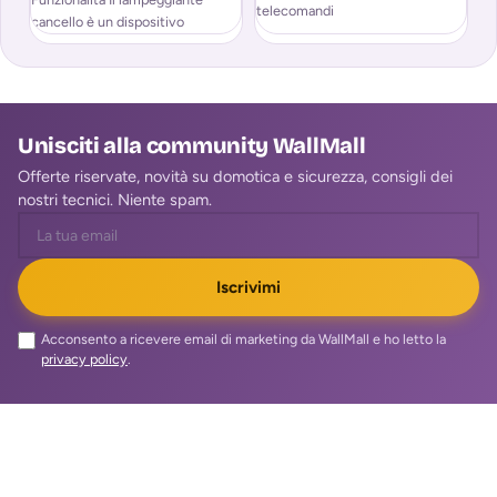
telecomandi
cancello è un dispositivo
sc
fondamentale per segnalare il
es
movimento di
pr
Unisciti alla community WallMall
Offerte riservate, novità su domotica e sicurezza, consigli dei
nostri tecnici. Niente spam.
Iscrivimi
Acconsento a ricevere email di marketing da WallMall e ho letto la
privacy policy
.