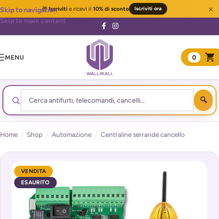
×
🎁
Iscriviti
e ricevi il
10% di sconto
Iscriviti ora
Skip to navigation
Skip to main content
MENU
0
Home
/
Shop
/
Automazione
/
Centraline serrande cancello
VENDITA
ESAURITO