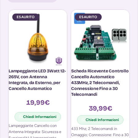
ESAURITO
ESAURITO
Lampeggiante LED 3Watt 12-
Scheda Ricevente Controllo
S
265V, con Antenna
Cancello Automatico
C
Integrata, da Esterno, per
433MHz, 2 Telecomandi,
A
Cancello Automatico
Connessione Fino a 30
T
Telecomandi
F
19,99
€
39,99
€
Chiedi Informazioni
Chiedi Informazioni
Lampeggiante Cancello con
Sc
433 Mhz; 2 Telecomandi in
Antenna Integrata: Sicurezza e
Au
Omaggio; Connessione: Fino a 30
Funzionalità Il lampeggiante
In