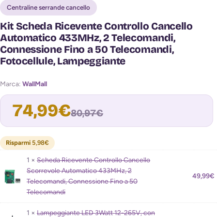
Centraline serrande cancello
Kit Scheda Ricevente Controllo Cancello
Automatico 433MHz, 2 Telecomandi,
Connessione Fino a 50 Telecomandi,
Fotocellule, Lampeggiante
Marca:
WallMall
74,99
€
80,97
€
Risparmi
5,98
€
1 ×
Scheda Ricevente Controllo Cancello
Avvisami quando torna disponibile
Scorrevole Automatico 433MHz, 2
49,99
€
Telecomandi, Connessione Fino a 50
Telecomandi
1 ×
Lampeggiante LED 3Watt 12-265V, con