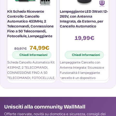
Kit Scheda Ricevente
Lampeggiante LED 3Watt 12-
S
Controllo Cancello
265V, con Antenna
C
Automatico 433MHz, 2
Integrata, da Esterno, per
4
Telecomandi, Connessione
Cancello Automatico
C
Fino a 50 Telecomandi,
T
Fotocellule, Lampeggiante
19,99
€
74,99
€
80,97
€
Chiedi Informazioni
Chiedi Informazioni
Scheda Cancello Automatico Kit
Lampeggiante Cancello con
43
433MHZ, 2 TELECOMANDI,
Antenna Integrata: Sicurezza e
Om
CONNESSIONE FINO A 50
Funzionalità Il lampeggiante
te
TELECOMANDI, FOTOCELLULE,
cancello è un dispositivo
LAMPEGGIANTE
fondamentale per segnalare il
movimento di
Unisciti alla community WallMall
Offerte riservate, novità su domotica e sicurezza, consigli dei