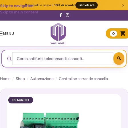
×
🎁
Iscriviti
e ricevi il
10% di sconto
Iscriviti ora
Skip to navigation
Skip to main content
MENU
0
Home
/
Shop
/
Automazione
/
Centraline serrande cancello
ESAURITO