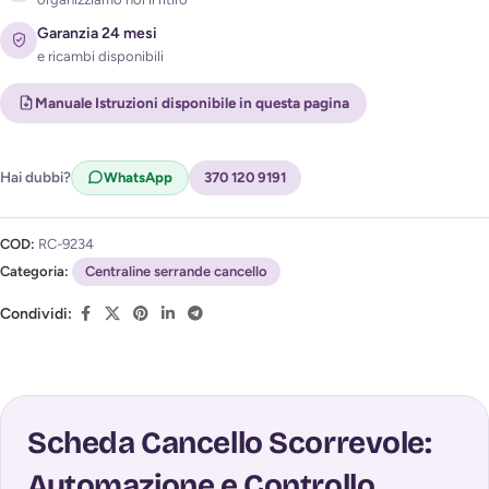
Garanzia 24 mesi
e ricambi disponibili
Acconsento al trattamento dei miei dati per ricevere
l'avviso di disponibilità (
Privacy Policy
)
Manuale Istruzioni disponibile in questa pagina
Hai dubbi?
WhatsApp
370 120 9191
COD:
RC-9234
Categoria:
Centraline serrande cancello
Condividi:
Scheda Cancello Scorrevole:
Automazione e Controllo