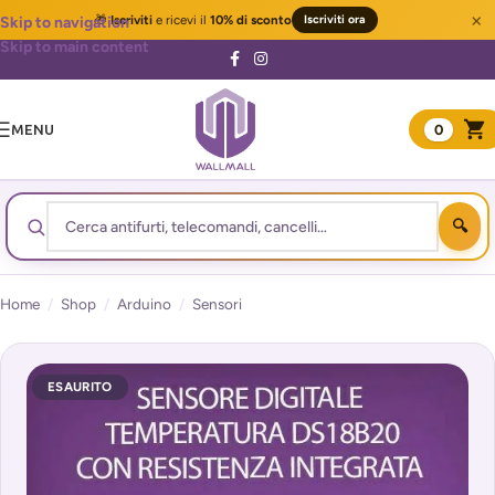
×
🎁
Iscriviti
e ricevi il
10% di sconto
Iscriviti ora
Skip to navigation
Skip to main content
MENU
0
Home
/
Shop
/
Arduino
/
Sensori
ESAURITO