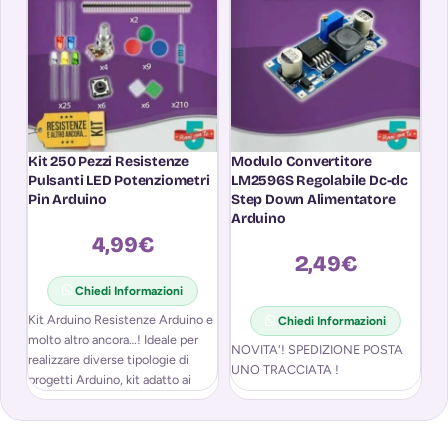
Kit 250 Pezzi Resistenze
Modulo Convertitore
M
Pulsanti LED Potenziometri
LM2596S Regolabile Dc-dc
Wi
Pin Arduino
Step Down Alimentatore
E
Arduino
C
4,99
€
2,49
€
Chiedi Informazioni
Kit Arduino Resistenze Arduino e
Chiedi Informazioni
molto altro ancora…! Ideale per
NOVITA'! SPEDIZIONE POSTA
SP
realizzare diverse tipologie di
UNO TRACCIATA !
T
progetti Arduino, kit adatto ai
principianti. Riceverai