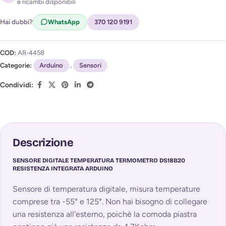
e ricambi disponibili
Acconsento al trattamento dei miei dati per ricevere
l'avviso di disponibilità (
Privacy Policy
)
Hai dubbi?
WhatsApp
370 120 9191
COD:
AR-4458
Categorie:
Arduino
,
Sensori
Condividi:
Descrizione
SENSORE DIGITALE TEMPERATURA TERMOMETRO DS18B20
RESISTENZA INTEGRATA ARDUINO
Sensore di temperatura digitale, misura temperature
comprese tra -55° e 125°. Non hai bisogno di collegare
una resistenza all’esterno, poichè la comoda piastra