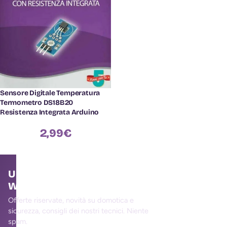
Sensore Digitale Temperatura
Termometro DS18B20
Resistenza Integrata Arduino
2,99
€
Unisciti alla community
WallMall
Offerte riservate, novità su domotica e
sicurezza, consigli dei nostri tecnici. Niente
spam.