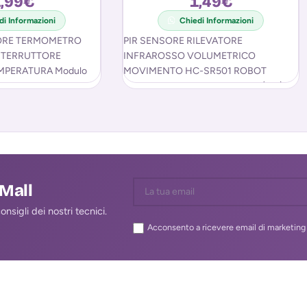
,99
€
1,49
€
di Informazioni
Chiedi Informazioni
ORE TERMOMETRO
PIR SENSORE RILEVATORE
NTERRUTTORE
INFRAROSSO VOLUMETRICO
MPERATURA Modulo
MOVIMENTO HC-SR501 ROBOT
tro termostato
ARDUINO Sensore ad infrarossi (PIR)
 controllo della
per il rilevamento di
atteristiche tecniche
movimento/passaggio di persone
lMall
nsigli dei nostri tecnici.
Acconsento a ricevere email di marketing 