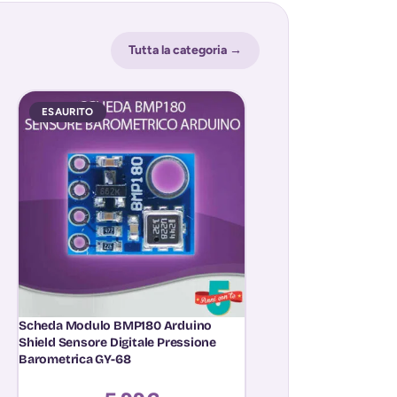
Tutta la categoria →
ESAURITO
ESAURITO
Scheda Modulo BMP180 Arduino
Sensore Corrente A
Shield Sensore Digitale Pressione
non Invasivo Monito
Barometrica GY-68
Fotovoltaico