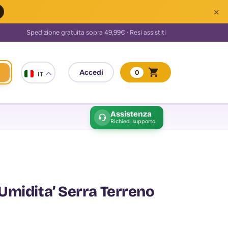
×
0
IT
Assistenza
Richiedi supporto
Umidita’ Serra Terreno