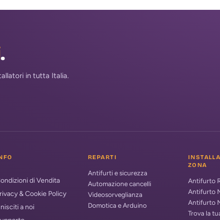
i
.
atori in tutta Italia.
NFO
REPARTI
INSTALL
ZONA
Antifurti e sicurezza
ondizioni di Vendita
Antifurto
Automazione cancelli
Antifurto 
rivacy & Cookie Policy
Videosorveglianza
Antifurto 
Domotica e Arduino
nisciti a noi
Trova la t