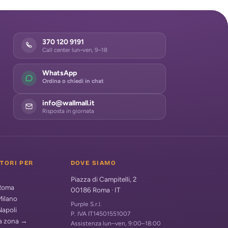
370 120 9191
Call center lun–ven, 9–18
WhatsApp
Ordina o chiedi in chat
info@wallmall.it
Risposta in giornata
ATORI PER
DOVE SIAMO
Piazza di Campitelli, 2
 Roma
00186
Roma
·
IT
Milano
Purple S.r.l.
Napoli
P. IVA IT14501551007
ua zona →
Assistenza lun–ven, 9:00–18:00