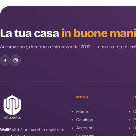
La tua casa
in buone man
Automazione, domotica e sicurezza dal 2012 — con una rete di install
MENU
I
Home
C
Catalogo
P
Account
U
WallMall.it
è un marchio registrato