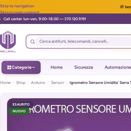
Skip to navigation
🎁
Iscr
Skip to main content
Categorie
Home
Sicurezza
Automazione
Home
/
Shop
/
Arduino
/
Sensori
/
Igrometro Sensore Umidita’ Serra 
ESAURITO
NUOVO