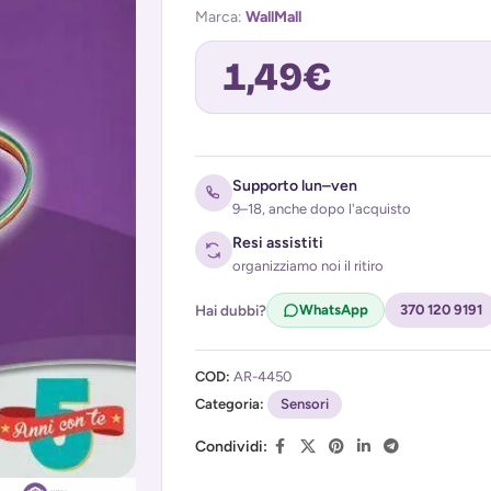
Marca:
WallMall
1,49
€
Avvisami quando torna disponibile
Supporto lun–ven
9–18, anche dopo l'acquisto
Resi assistiti
organizziamo noi il ritiro
Hai dubbi?
WhatsApp
370 120 9191
COD:
AR-4450
Acconsento al trattamento dei miei d
Categoria:
(
Privacy Policy
Sensori
)
Condividi: