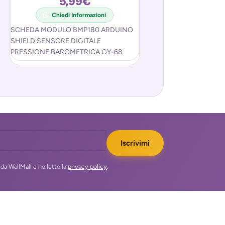
5,99
€
8,9
Chiedi Informazioni
Chiedi In
SCHEDA MODULO BMP180 ARDUINO
SENSORE CORRENTE
SHIELD SENSORE DIGITALE
000 NON INVASIVO
PRESSIONE BAROMETRICA GY-68
CONSUMI / FOTOVOL
Scheda Arduino BMP180 con Sensore
corrente AC Arduino a
digitale per la misura della pressione
SCT 013-000. Il
barometrica.
Iscrivimi
da WallMall e ho letto la
privacy policy
.