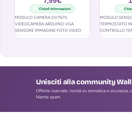
7,99
€
1
Chiedi Informazioni
Chie
MODULO CAMERA OV7670
MODULO SENS
VIDEOCAMERA ARDUINO VGA
TERMOSTATO I
SENSORE IMMAGINE FOTO VIDEO
CONTROLLO TE
CAM Modulo camera compatibile
sensore termome
Arduino modello OV7670. Ha una
interruttore per il
risoluzione di 640×480
temperatura. Car
Unisciti alla community Wal
Offerte riservate, novità su domotica e sicurezza, co
Niente spam.