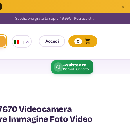
×
0
IT
Assistenza
Richiedi supporto
7670 Videocamera
re Immagine Foto Video