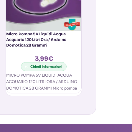
Micro Pompa 5V Liquidi Acqua
Modulo Relè’ Wirele
Acquario 120 Litri Ora / Arduino
Controllo Remoto Wi
Domotica 28 Grammi
Android
3,99
€
6,9
Chiedi Informazioni
MICRO POMPA 5V LIQUIDI ACQUA
Chiedi In
ACQUARIO 120 LITRI ORA / ARDUINO
SPEDIZIONE POSTA 1
DOMOTICA 28 GRAMMI Micro pompa
per liquidi adatta per