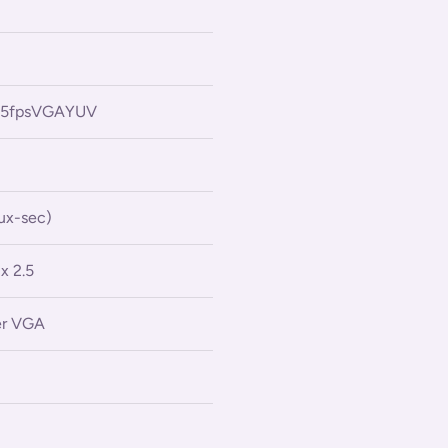
5fpsVGAYUV
Lux-sec)
 x 2.5
er VGA