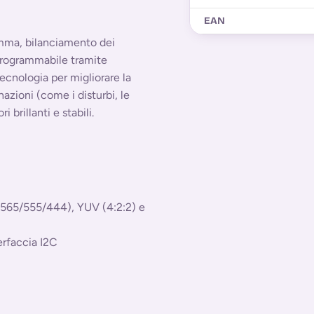
EAN
amma, bilanciamento dei
 programmabile tramite
tecnologia per migliorare la
zioni (come i disturbi, le
 brillanti e stabili.
B565/555/444), YUV (4:2:2) e
erfaccia I2C