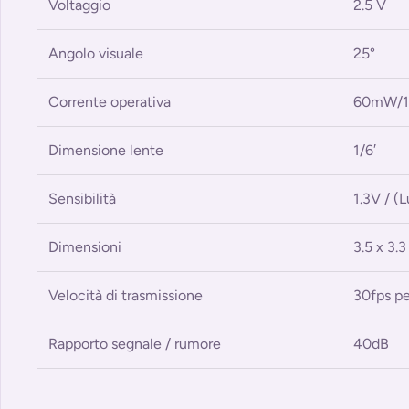
Voltaggio
2.5 V
Angolo visuale
25°
Corrente operativa
60mW/1
Dimensione lente
1/6′
Sensibilità
1.3V / (
Dimensioni
3.5 x 3.3
Velocità di trasmissione
30fps p
Rapporto segnale / rumore
40dB