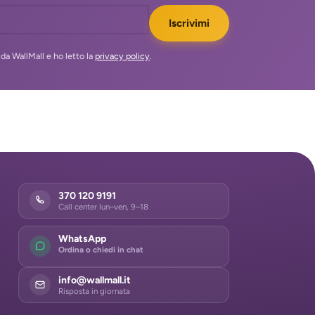
Iscrivimi
da WallMall e ho letto la
privacy policy
.
370 120 9191
Call center lun–ven, 9–18
WhatsApp
Ordina o chiedi in chat
info@wallmall.it
Risposta in giornata