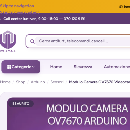
Skip to navigation
🎁
Iscr
Skip to main content
Categorie
Home
Sicurezza
Automazione
Home
/
Shop
/
Arduino
/
Sensori
/
Modulo Camera OV7670 Videocam
ESAURITO