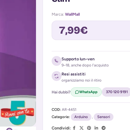
Marca:
WallMall
7,99
€
Avvisami quando torna disponibile
Supporto lun–ven
9–18, anche dopo l'acquisto
Resi assistiti
organizziamo noi il ritiro
Hai dubbi?
WhatsApp
370 120 9191
COD:
AR-4451
Acconsento al trattamento dei miei d
Categorie:
(
Privacy Policy
Arduino
)
,
Sensori
Condividi: