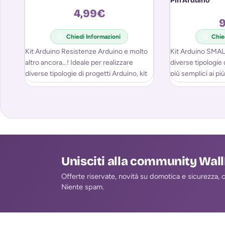
Pin Arduino
4,99
€
9
Chiedi Informazioni
Chie
Kit Arduino Resistenze Arduino e molto
Kit Arduino SMALL
altro ancora…! Ideale per realizzare
diverse tipologie 
diverse tipologie di progetti Arduino, kit
più semplici ai pi
adatto ai principianti. Riceverai
ad
Unisciti alla community Wal
Offerte riservate, novità su domotica e sicurezza, co
Niente spam.