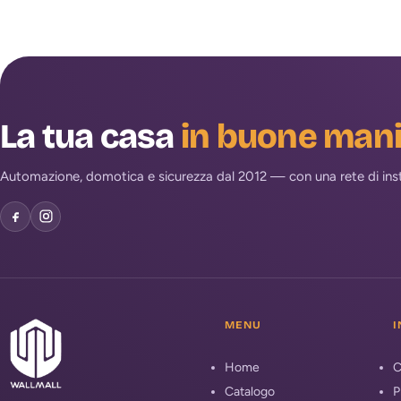
La tua casa
in buone man
Automazione, domotica e sicurezza dal 2012 — con una rete di install
MENU
I
Home
C
Catalogo
P