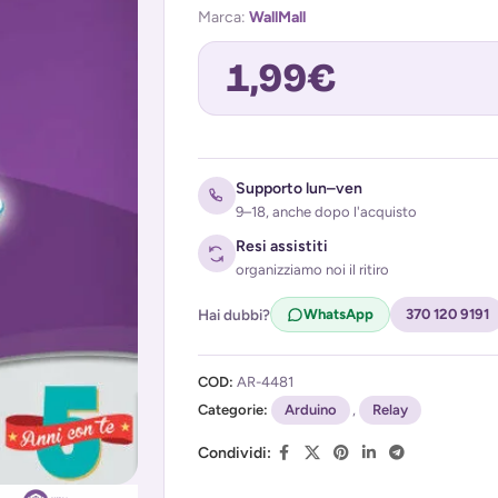
Marca:
WallMall
1,99
€
Avvisami quando torna disponibile
Supporto lun–ven
9–18, anche dopo l'acquisto
Resi assistiti
organizziamo noi il ritiro
Hai dubbi?
WhatsApp
370 120 9191
COD:
AR-4481
Acconsento al trattamento dei miei d
Categorie:
(
Privacy Policy
Arduino
)
,
Relay
Condividi: