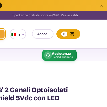
×
0
IT
Assistenza
Richiedi supporto
 2 Canali Optoisolati
hield 5Vdc con LED