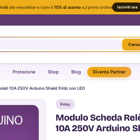
iviti
alla newsletter
e ricevi il
10% di sconto
sul primo ordine
Iscriviti ora
Cerca
Protezione
Shop
Blog
Diventa Partner
solati 10A 250V Arduino Shield 5Vdc con LED
Relay
Modulo Scheda Relè’
10A 250V Arduino S