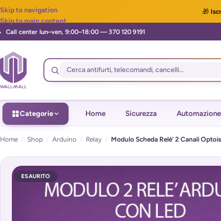
Skip to navigation
🎁
Iscr
Skip to main content
Categorie
Home
Sicurezza
Automazione
Home
/
Shop
/
Arduino
/
Relay
/
Modulo Scheda Relè’ 2 Canali Optoi
ESAURITO