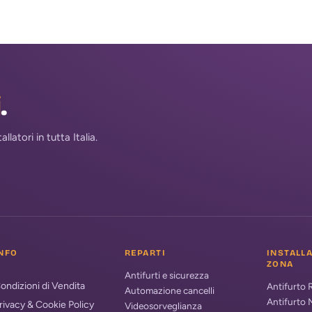
i
.
atori in tutta Italia.
NFO
REPARTI
INSTALL
ZONA
Antifurti e sicurezza
ondizioni di Vendita
Antifurto
Automazione cancelli
Antifurto 
rivacy & Cookie Policy
Videosorveglianza