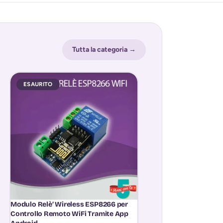
Tutta la categoria →
ESAURITO
ESAURITO
Modulo Relè’ Wireless ESP8266 per
Modulo Sensore Te
Controllo Remoto WiFi Tramite App
Termostato Interrut