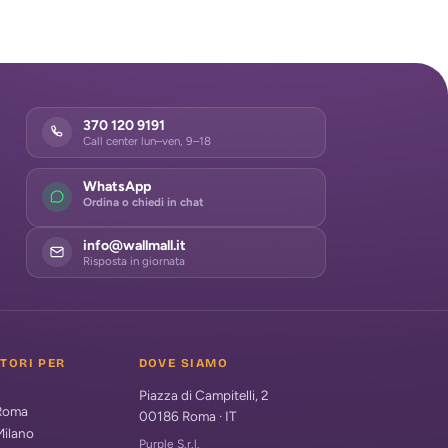
370 120 9191
Call center lun–ven, 9–18
WhatsApp
Ordina o chiedi in chat
info@wallmall.it
Risposta in giornata
ATORI PER
DOVE SIAMO
Piazza di Campitelli, 2
 Roma
00186
Roma
·
IT
Milano
Purple S.r.l.