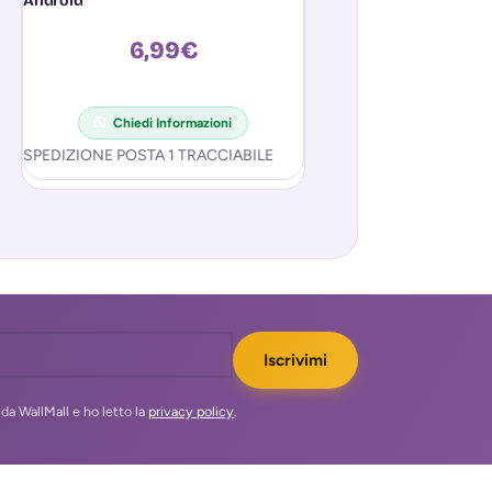
Android
Temperatura
6,99
€
1,9
Chiedi In
MODULO SENSORE 
Chiedi Informazioni
TERMOSTATO INTER
SPEDIZIONE POSTA 1 TRACCIABILE
CONTROLLO TEMPER
sensore termometro 
interruttore per il cont
temperatura. Caratter
Iscrivimi
da WallMall e ho letto la
privacy policy
.