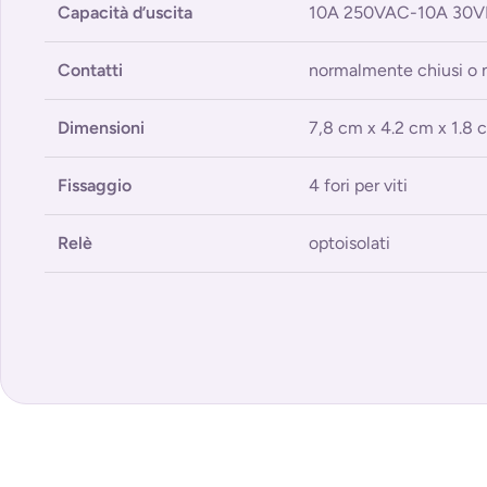
Capacità d’uscita
10A 250VAC-10A 30
Contatti
normalmente chiusi o 
Dimensioni
7,8 cm x 4.2 cm x 1.8 
Fissaggio
4 fori per viti
Relè
optoisolati