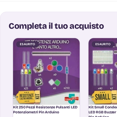
Completa il tuo acquisto
ESAURITO
ESAURITO
Kit 250 Pezzi Resistenze Pulsanti LED
Kit Small Conde
Potenziometri Pin Arduino
LED RGB Buzzer