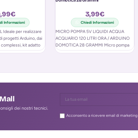
Domotica 28 Grammi
,99
€
3,99
€
di Informazioni
Chiedi Informazioni
 Ideale per realizzare
MICRO POMPA 5V LIQUIDI ACQUA
di progetti Arduino, dai
ACQUARIO 120 LITRI ORA / ARDUINO
ù complessi, kit adatto
DOMOTICA 28 GRAMMI Micro pompa
per liquidi adatta per
lMall
nsigli dei nostri tecnici.
Acconsento a ricevere email di marketing 