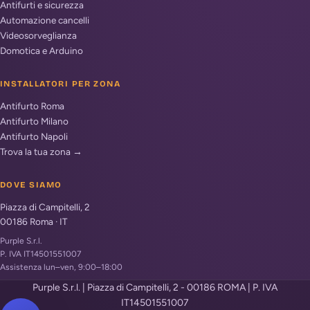
Antifurti e sicurezza
Automazione cancelli
Videosorveglianza
Domotica e Arduino
INSTALLATORI PER ZONA
Antifurto Roma
Antifurto Milano
Antifurto Napoli
Trova la tua zona →
DOVE SIAMO
Piazza di Campitelli, 2
00186
Roma
·
IT
Purple S.r.l.
P. IVA IT14501551007
Assistenza lun–ven, 9:00–18:00
Purple S.r.l. | Piazza di Campitelli, 2 - 00186 ROMA | P. IVA
IT14501551007