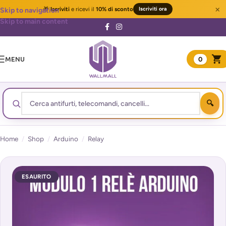
×
🎁
Iscriviti
e ricevi il
10% di sconto
Iscriviti ora
Skip to navigation
Skip to main content
MENU
0
Home
/
Shop
/
Arduino
/
Relay
ESAURITO