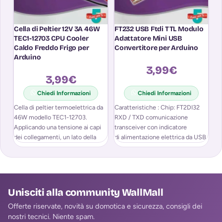
Cella di Peltier 12V 3A 46W
FT232 USB Ftdi TTL Modulo
M
TEC1-12703 CPU Cooler
Adattatore Mini USB
E
Caldo Freddo Frigo per
Convertitore per Arduino
R
Arduino
A
3,99
€
3,99
€
Chiedi Informazioni
Chiedi Informazioni
Cella di peltier termoelettrica da
Caratteristiche : Chip: FT2DI32
46W modello TEC1-12703.
RXD / TXD comunicazione
SP
Applicando una tensione ai capi
transceiver con indicatore
T
dei collegamenti, un lato della
di alimentazione elettrica da USB
cella si
Possibilità di selezione tra 5V
Unisciti alla community WallMall
Offerte riservate, novità su domotica e sicurezza, consigli dei
nostri tecnici. Niente spam.