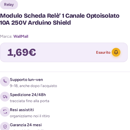
Relay
Modulo Scheda Relè’ 1 Canale Optoisolato
10A 250V Arduino Shield
Marca:
WallMall
1,69
€
Esaurito
Avvisami quando torna disponibile
Supporto lun–ven
9–18, anche dopo l'acquisto
Spedizione 24/48h
tracciata fino alla porta
Resi assistiti
organizziamo noi il ritiro
Garanzia 24 mesi