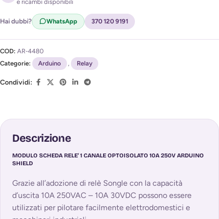
e ricambi disponibili
Acconsento al trattamento dei miei dati per ricevere
l'avviso di disponibilità (
Privacy Policy
)
Hai dubbi?
WhatsApp
370 120 9191
COD:
AR-4480
Categorie:
Arduino
,
Relay
Condividi:
Descrizione
MODULO SCHEDA RELE’ 1 CANALE OPTOISOLATO 10A 250V ARDUINO
SHIELD
Grazie all’adozione di relè Songle con la capacità
d’uscita 10A 250VAC – 10A 30VDC possono essere
utilizzati per pilotare facilmente elettrodomestici e