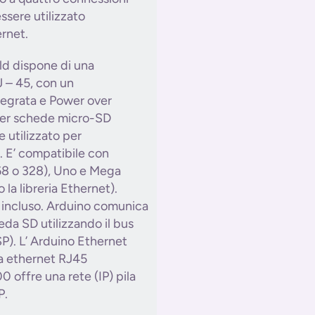
ssere utilizzato
rnet.
ld dispone di una
 – 45, con un
ntegrata e Power over
 per schede micro-SD
 utilizzato per
e. E’ compatibile con
68 o 328), Uno e Mega
 la libreria Ethernet).
t incluso. Arduino comunica
eda SD utilizzando il bus
SP). L’ Arduino Ethernet
sa ethernet RJ45
 offre una rete (IP) pila
P.