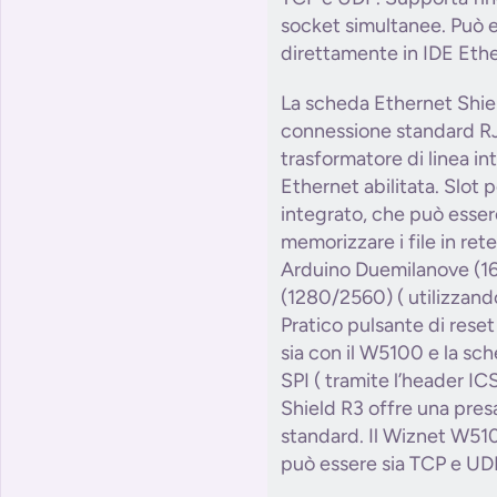
socket simultanee. Può e
direttamente in IDE Ethe
La scheda Ethernet Shie
connessione standard RJ
trasformatore di linea i
Ethernet abilitata. Slot
integrato, che può essere
memorizzare i file in ret
Arduino Duemilanove (1
(1280/2560) ( utilizzando
Pratico pulsante di rese
sia con il W5100 e la sch
SPI ( tramite l’header IC
Shield R3 offre una pre
standard. Il Wiznet W5100
può essere sia TCP e UD