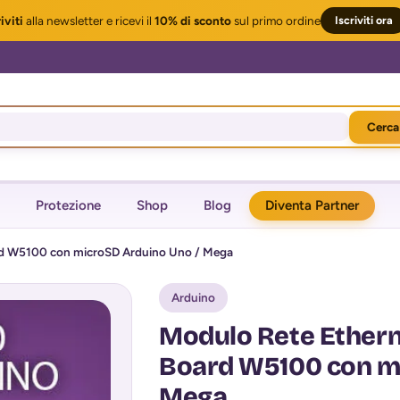
iviti
alla newsletter
e ricevi il
10% di sconto
sul primo ordine
Iscriviti ora
Cerca
Protezione
Shop
Blog
Diventa Partner
ard W5100 con microSD Arduino Uno / Mega
Arduino
Modulo Rete Ethern
Board W5100 con mi
Mega