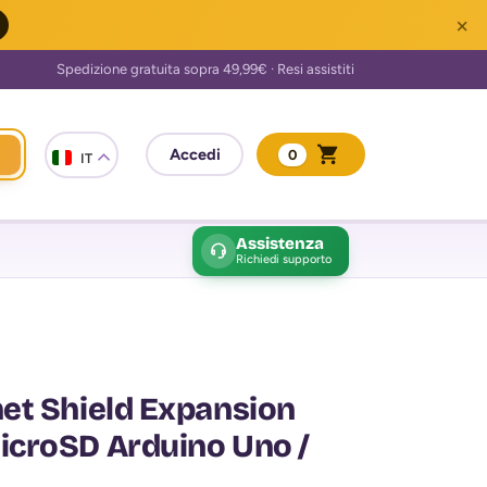
×
0
IT
Assistenza
Richiedi supporto
et Shield Expansion
croSD Arduino Uno /