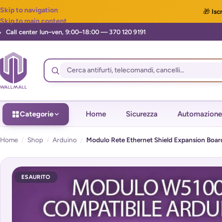
Skip to navigation
🎁
Iscr
Skip to main content
Categorie
Home
Sicurezza
Automazione
Home
/
Shop
/
Arduino
/
Modulo Rete Ethernet Shield Expansion Bo
ESAURITO