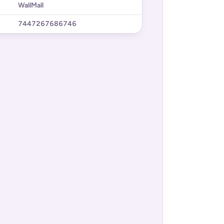
WallMall
7447267686746