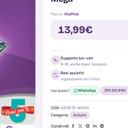
Marca:
WallMall
13,99
€
Avvisami quando torna disponibile
Supporto lun–ven
9–18, anche dopo l'acquisto
Resi assistiti
organizziamo noi il ritiro
Hai dubbi?
WhatsApp
370 120 9191
COD:
AR/RETE-W5100
Acconsento al trattamento dei miei d
Categoria:
(
Privacy Policy
Arduino
)
Condividi: