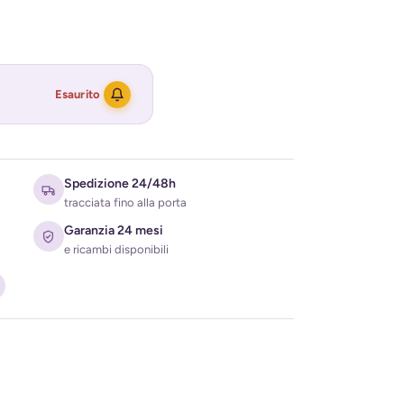
Esaurito
Spedizione 24/48h
tracciata fino alla porta
Garanzia 24 mesi
e ricambi disponibili
ati per ricevere l'avviso di disponibilità