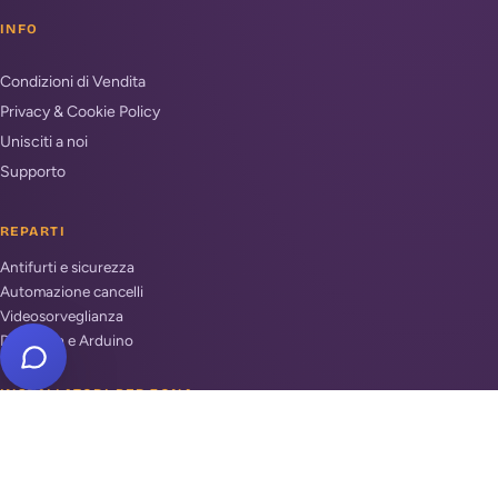
INFO
Condizioni di Vendita
Privacy & Cookie Policy
Unisciti a noi
Supporto
REPARTI
Antifurti e sicurezza
Automazione cancelli
Videosorveglianza
Domotica e Arduino
INSTALLATORI PER ZONA
Antifurto Roma
Antifurto Milano
Antifurto Napoli