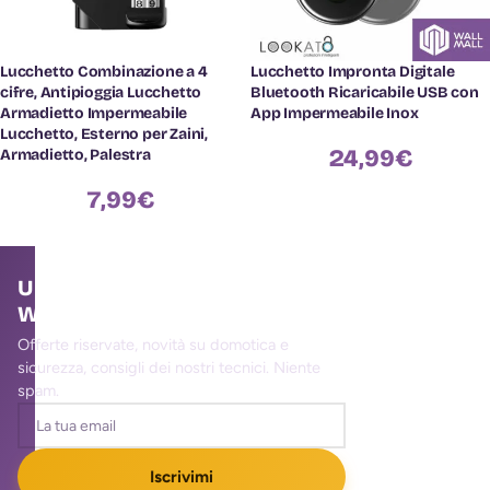
Lucchetto Combinazione a 4
Lucchetto Impronta Digitale
cifre, Antipioggia Lucchetto
Bluetooth Ricaricabile USB con
Armadietto Impermeabile
App Impermeabile Inox
Lucchetto, Esterno per Zaini,
24,99
€
Armadietto, Palestra
7,99
€
Unisciti alla community
WallMall
Offerte riservate, novità su domotica e
sicurezza, consigli dei nostri tecnici. Niente
spam.
Iscrivimi