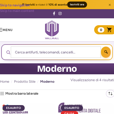
×
🎁
Iscriviti
e ricevi il
10% di sconto
Iscriviti ora
Skip to navigation
Skip to main content
MENU
0
Moderno
Visualizzazione di 4 risultati
Home
/
Prodotto Stile
/
Moderno
Mostra barra laterale
ESAURITO
ESAURITO
CALDA