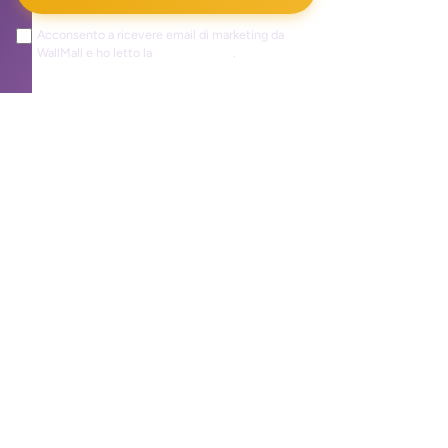
Acconsento a ricevere email di marketing da
WallMall e ho letto la
privacy policy
.