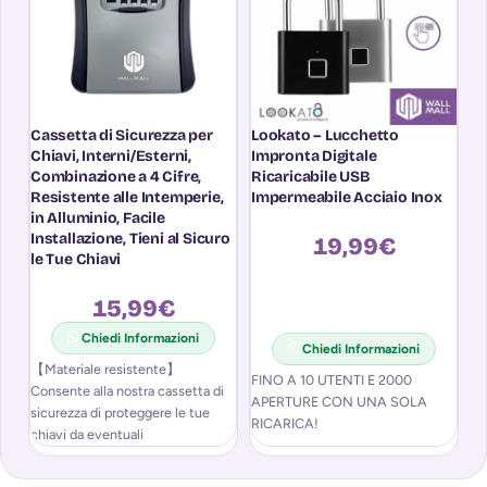
Cassetta di Sicurezza per
Lookato – Lucchetto
Lu
Chiavi, Interni/Esterni,
Impronta Digitale
Bl
Combinazione a 4 Cifre,
Ricaricabile USB
c
Resistente alle Intemperie,
Impermeabile Acciaio Inox
in Alluminio, Facile
Installazione, Tieni al Sicuro
19,99
€
le Tue Chiavi
15,99
€
Chiedi Informazioni
Chiedi Informazioni
【Materiale resistente】
FINO A 10 UTENTI E 2000
FI
Consente alla nostra cassetta di
APERTURE CON UNA SOLA
A
sicurezza di proteggere le tue
RICARICA!
RI
chiavi da eventuali
malintenzionati con l’utilizzo di
attrezzi quali