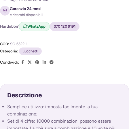
Garanzia 24 mesi
e ricambi disponibili
Acconsento al trattamento dei miei dati per ricevere
l'avviso di disponibilità (
Privacy Policy
)
Hai dubbi?
WhatsApp
370 120 9191
COD:
SC-6322-1
Categoria:
Lucchetti
Condividi:
Descrizione
Semplice utilizzo: imposta facilmente la tua
combinazione;
Set di 4 cifre: 10000 combinazioni possono essere
impostate. La chiusura a combinazione è 10 volte più