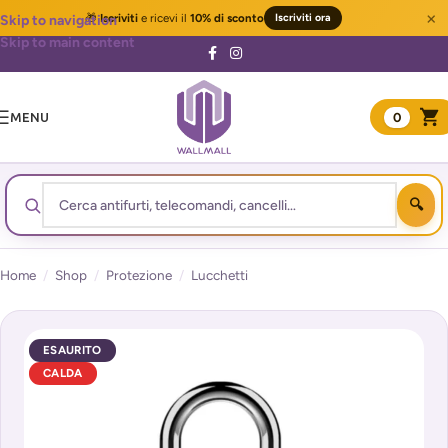
×
🎁
Iscriviti
e ricevi il
10% di sconto
Iscriviti ora
Skip to navigation
Skip to main content
MENU
0
Home
/
Shop
/
Protezione
/
Lucchetti
ESAURITO
CALDA