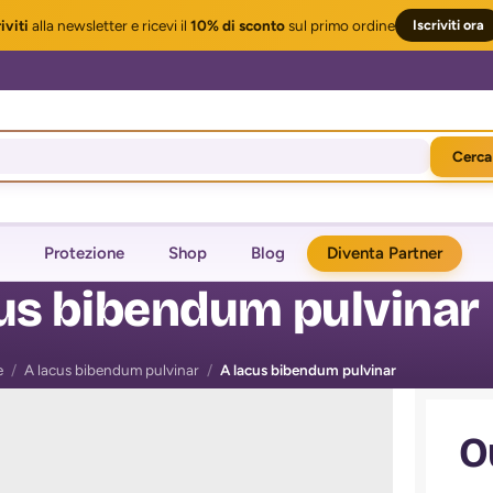
iviti
alla newsletter
e ricevi il
10% di sconto
sul primo ordine
Iscriviti ora
Cerca
Protezione
Shop
Blog
Diventa Partner
us bibendum pulvinar
e
/
A lacus bibendum pulvinar
/
A lacus bibendum pulvinar
O