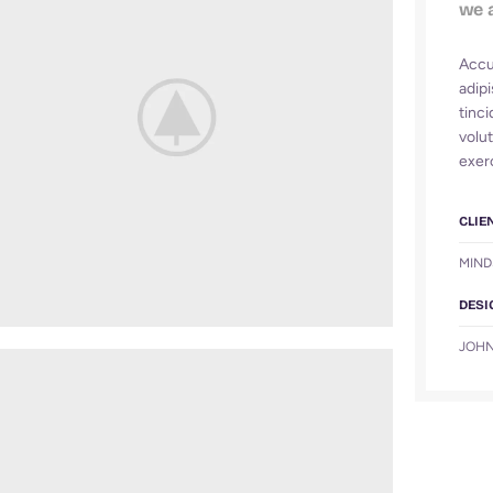
we 
Accu
adip
tinci
volut
exerc
CLIE
MIND
DESI
JOHN