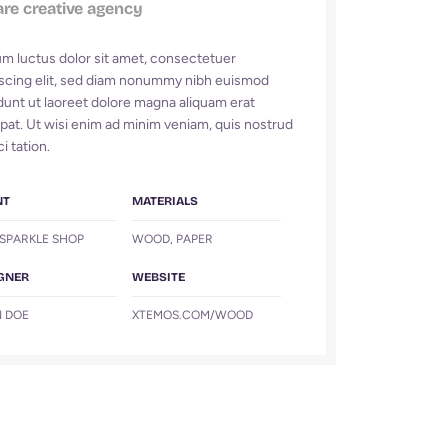
are creative agency
m luctus dolor sit amet, consectetuer
iscing elit, sed diam nonummy nibh euismod
dunt ut laoreet dolore magna aliquam erat
pat. Ut wisi enim ad minim veniam, quis nostrud
i tation.
NT
MATERIALS
SPARKLE SHOP
WOOD, PAPER
GNER
WEBSITE
 DOE
XTEMOS.COM/WOOD