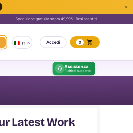
×
0
IT
Assistenza
Richiedi supporto
ur Latest Work