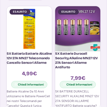
ESAURITO
ESAURITO
5X Batteria Batterie Alcaline
5X Batterie Duracell
A
12V 27A MN27 Telecomando
Security Alkaline MN27 12V
Si
Cancello Sensori Allarme
27A Sensori Allarme
L
Antifurto
A
4,99
€
7,99
€
Chiedi Informazioni
Chiedi Informazioni
Batterie Alcaline Da 10 Anni
5X BATTERIE DURACELL
utilizziamo le Batterie PowerCell
SECURITY ALKALINE MN27 12V
nei nostri Telecomandi per
27A SENSORI ALLARME
Cancello! Questa è l’unica
ANTIFURTO Batterie scariche?