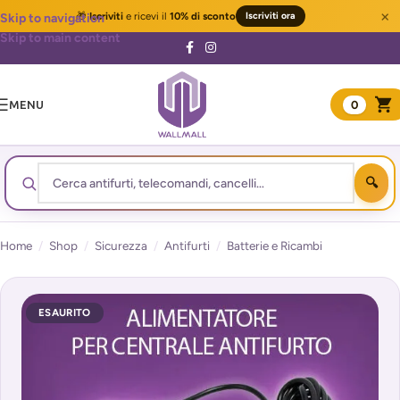
×
🎁
Iscriviti
e ricevi il
10% di sconto
Iscriviti ora
Skip to navigation
Skip to main content
MENU
0
Home
/
Shop
/
Sicurezza
/
Antifurti
/
Batterie e Ricambi
ESAURITO