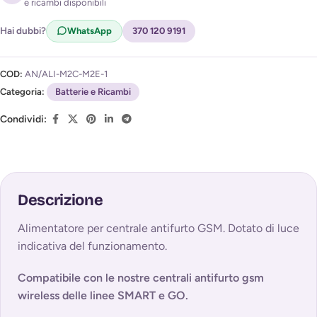
e ricambi disponibili
Acconsento al trattamento dei miei dati per ricevere
l'avviso di disponibilità (
Privacy Policy
)
Hai dubbi?
WhatsApp
370 120 9191
COD:
AN/ALI-M2C-M2E-1
Categoria:
Batterie e Ricambi
Condividi:
Descrizione
Alimentatore per centrale antifurto GSM. Dotato di luce
indicativa del funzionamento.
Compatibile con le nostre centrali antifurto gsm
wireless delle linee SMART e GO.